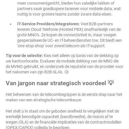
meer consumentgericht, bieden hun zakelijke takken of
partners vaak goedkopere tarieven voor mobiele data, wat
nuttig is voor grotere teams zonder zware data-eisen.
IT-Service Providers/Integratoren:
Veel B2B-partners
leveren Cloud Telefonie (Hosted PBX) onafhankelijk van de
grote MNO's. Ze kopen de connectiviteit in, maar voegen
gespecialiseerde UC- en IT-beheerdiensten toe. Dit biedt een
'one-stop-shop' voor zowel telecom als IT-support.
Tip voor de selectie:
Kies niet alleen op basis van de dekking op
uw kantoorlocatie. Evalueer de mobiele dekking van de MNO die
de MVNO gebruikt, en onderzoek de reputatie van de provider voor
het nakomen van zijn B2B-SLA's. 🧐
Van jargon naar strategisch voordeel 💡
Het beheersen van de telecombegrippen is de eerste stap naar het
maken van een strategische telecomkeuze.
Het stelt u in staat om de geboden snelheid te vergelijken met de
werkelijk benodigde capaciteit (bandbreedte), de risico's af te
wegen (SLA) en de financiële implicaties van de contractmodellen
(OPEX/CAPEX) volledig te begrijpen.