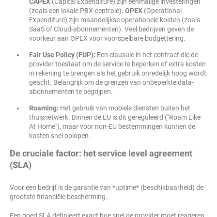
CAPEX
(Capital Expenditure) zijn eenmalige investeringen
(zoals een lokale PBX-centrale).
OPEX
(Operational
Expenditure) zijn maandelijkse operationele kosten (zoals
SaaS of Cloud-abonnementen). Veel bedrijven geven de
voorkeur aan OPEX voor voorspelbare budgettering.
Fair Use Policy (FUP):
Een clausule in het contract die de
provider toestaat om de service te beperken of extra kosten
in rekening te brengen als het gebruik onredelijk hoog wordt
geacht. Belangrijk om de grenzen van onbeperkte data-
abonnementen te begrijpen.
Roaming:
Het gebruik van mobiele diensten buiten het
thuisnetwerk. Binnen de EU is dit gereguleerd ("Roam Like
At Home"), maar voor non-EU bestemmingen kunnen de
kosten snel oplopen.
De cruciale factor: het service level agreement
(SLA)
Voor een bedrijf is de garantie van *uptime* (beschikbaarheid) de
grootste financiële bescherming.
Een goed SLA definieert exact hoe snel de provider moet reageren