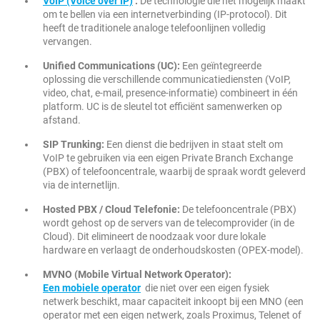
VoIP (Voice over IP)
:
De technologie die het mogelijk maakt
om te bellen via een internetverbinding (IP-protocol). Dit
heeft de traditionele analoge telefoonlijnen volledig
vervangen.
Unified Communications (UC):
Een geïntegreerde
oplossing die verschillende communicatiediensten (VoIP,
video, chat, e-mail, presence-informatie) combineert in één
platform. UC is de sleutel tot efficiënt samenwerken op
afstand.
SIP Trunking:
Een dienst die bedrijven in staat stelt om
VoIP te gebruiken via een eigen Private Branch Exchange
(PBX) of telefooncentrale, waarbij de spraak wordt geleverd
via de internetlijn.
Hosted PBX / Cloud Telefonie:
De telefooncentrale (PBX)
wordt gehost op de servers van de telecomprovider (in de
Cloud). Dit elimineert de noodzaak voor dure lokale
hardware en verlaagt de onderhoudskosten (OPEX-model).
MVNO (Mobile Virtual Network Operator):
Een mobiele operator
die niet over een eigen fysiek
netwerk beschikt, maar capaciteit inkoopt bij een MNO (een
operator met een eigen netwerk, zoals Proximus, Telenet of