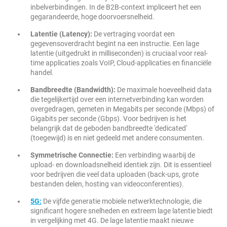
inbelverbindingen. In de B2B-context impliceert het een
gegarandeerde, hoge doorvoersnelheid.
Latentie (Latency):
De vertraging voordat een
gegevensoverdracht begint na een instructie. Een lage
latentie (uitgedrukt in milliseconden) is cruciaal voor real-
time applicaties zoals VoIP, Cloud-applicaties en financiële
handel.
Bandbreedte (Bandwidth):
De maximale hoeveelheid data
die tegelijkertijd over een internetverbinding kan worden
overgedragen, gemeten in Megabits per seconde (Mbps) of
Gigabits per seconde (Gbps). Voor bedrijven is het
belangrijk dat de geboden bandbreedte 'dedicated'
(toegewijd) is en niet gedeeld met andere consumenten.
Symmetrische Connectie:
Een verbinding waarbij de
upload- en downloadsnelheid identiek zijn. Dit is essentieel
voor bedrijven die veel data uploaden (back-ups, grote
bestanden delen, hosting van videoconferenties).
5G:
De vijfde generatie mobiele netwerktechnologie, die
significant hogere snelheden en extreem lage latentie biedt
in vergelijking met 4G. De lage latentie maakt nieuwe