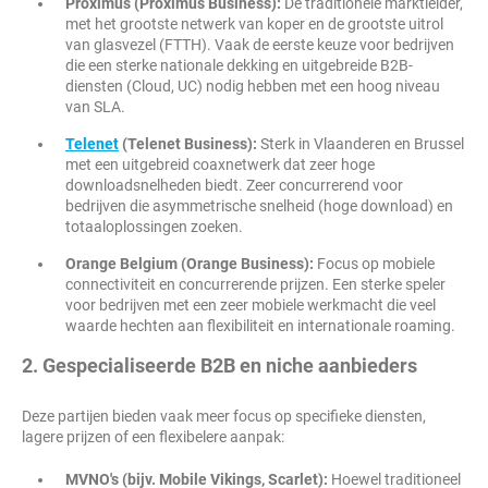
Proximus (Proximus Business):
De traditionele marktleider,
met het grootste netwerk van koper en de grootste uitrol
van glasvezel (FTTH). Vaak de eerste keuze voor bedrijven
die een sterke nationale dekking en uitgebreide B2B-
diensten (Cloud, UC) nodig hebben met een hoog niveau
van SLA.
Telenet
(Telenet Business):
Sterk in Vlaanderen en Brussel
met een uitgebreid coaxnetwerk dat zeer hoge
downloadsnelheden biedt. Zeer concurrerend voor
bedrijven die asymmetrische snelheid (hoge download) en
totaaloplossingen zoeken.
Orange Belgium (Orange Business):
Focus op mobiele
connectiviteit en concurrerende prijzen. Een sterke speler
voor bedrijven met een zeer mobiele werkmacht die veel
waarde hechten aan flexibiliteit en internationale roaming.
2. Gespecialiseerde B2B en niche aanbieders
Deze partijen bieden vaak meer focus op specifieke diensten,
lagere prijzen of een flexibelere aanpak:
MVNO's (bijv. Mobile Vikings, Scarlet):
Hoewel traditioneel