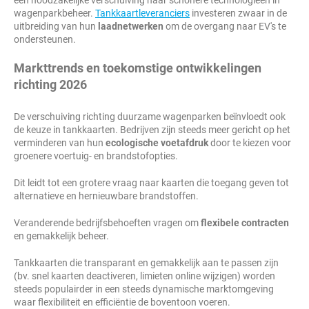
een noodzakelijke verschuiving naar schonere technologieën in
wagenparkbeheer.
Tankkaartleveranciers
investeren zwaar in de
uitbreiding van hun
laadnetwerken
om de overgang naar EV's te
ondersteunen.
Markttrends en toekomstige ontwikkelingen
richting 2026
De verschuiving richting duurzame wagenparken beïnvloedt ook
de keuze in tankkaarten. Bedrijven zijn steeds meer gericht op het
verminderen van hun
ecologische voetafdruk
door te kiezen voor
groenere voertuig- en brandstofopties.
Dit leidt tot een grotere vraag naar kaarten die toegang geven tot
alternatieve en hernieuwbare brandstoffen.
Veranderende bedrijfsbehoeften vragen om
flexibele contracten
en gemakkelijk beheer.
Tankkaarten die transparant en gemakkelijk aan te passen zijn
(bv. snel kaarten deactiveren, limieten online wijzigen) worden
steeds populairder in een steeds dynamische marktomgeving
waar flexibiliteit en efficiëntie de boventoon voeren.