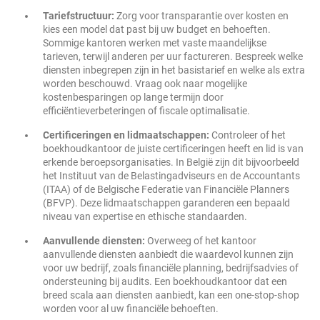
Tariefstructuur:
Zorg voor transparantie over kosten en
kies een model dat past bij uw budget en behoeften.
Sommige kantoren werken met vaste maandelijkse
tarieven, terwijl anderen per uur factureren. Bespreek welke
diensten inbegrepen zijn in het basistarief en welke als extra
worden beschouwd. Vraag ook naar mogelijke
kostenbesparingen op lange termijn door
efficiëntieverbeteringen of fiscale optimalisatie.
Certificeringen en lidmaatschappen:
Controleer of het
boekhoudkantoor de juiste certificeringen heeft en lid is van
erkende beroepsorganisaties. In België zijn dit bijvoorbeeld
het Instituut van de Belastingadviseurs en de Accountants
(ITAA) of de Belgische Federatie van Financiële Planners
(BFVP). Deze lidmaatschappen garanderen een bepaald
niveau van expertise en ethische standaarden.
Aanvullende diensten:
Overweeg of het kantoor
aanvullende diensten aanbiedt die waardevol kunnen zijn
voor uw bedrijf, zoals financiële planning, bedrijfsadvies of
ondersteuning bij audits. Een boekhoudkantoor dat een
breed scala aan diensten aanbiedt, kan een one-stop-shop
worden voor al uw financiële behoeften.