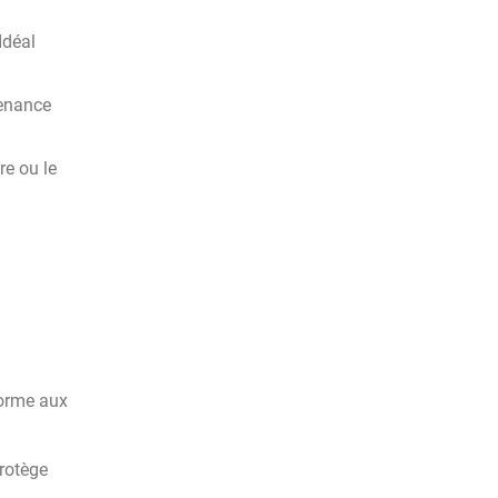
Idéal
tenance
re ou le
forme aux
protège