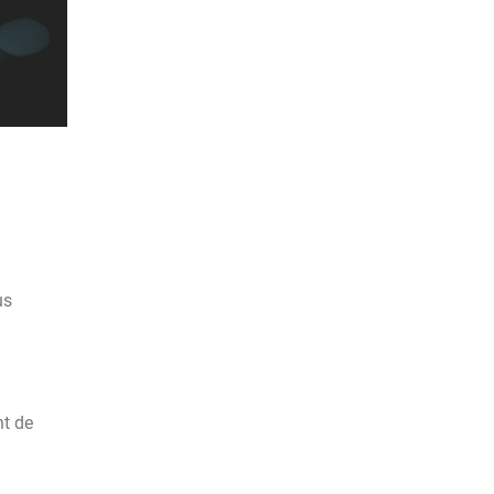
us
nt de