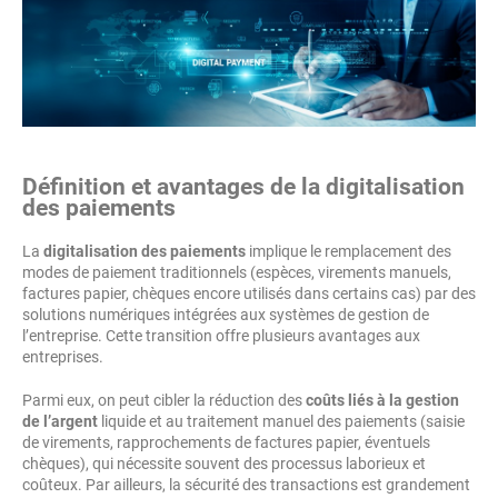
Définition et avantages de la digitalisation
des paiements
La
digitalisation des paiements
implique le remplacement des
modes de paiement traditionnels (espèces, virements manuels,
factures papier, chèques encore utilisés dans certains cas) par des
solutions numériques intégrées aux systèmes de gestion de
l’entreprise. Cette transition offre plusieurs avantages aux
entreprises.
Parmi eux, on peut cibler la réduction des
coûts liés à la gestion
de l’argent
liquide et au traitement manuel des paiements (saisie
de virements, rapprochements de factures papier, éventuels
chèques), qui nécessite souvent des processus laborieux et
coûteux. Par ailleurs, la sécurité des transactions est grandement