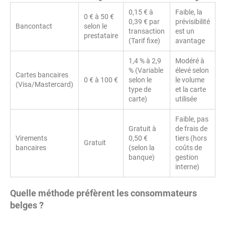
0,15 € à
Faible, la
0 € à 50 €
0,39 € par
prévisibilité
Bancontact
selon le
transaction
est un
prestataire
(Tarif fixe)
avantage
1,4 % à 2,9
Modéré à
% (Variable
élevé selon
Cartes bancaires
0 € à 100 €
selon le
le volume
(Visa/Mastercard)
type de
et la carte
carte)
utilisée
Faible, pas
Gratuit à
de frais de
Virements
0,50 €
tiers (hors
Gratuit
bancaires
(selon la
coûts de
banque)
gestion
interne)
Quelle méthode préfèrent les consommateurs
belges ?