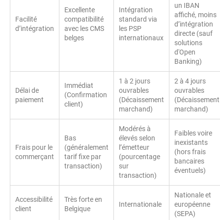
un IBAN
Excellente
Intégration
affiché, moins
Facilité
compatibilité
standard via
d’intégration
d’intégration
avec les CMS
les PSP
directe (sauf
belges
internationaux
solutions
d'Open
Banking)
1 à 2 jours
2 à 4 jours
Immédiat
Délai de
ouvrables
ouvrables
(Confirmation
paiement
(Décaissement
(Décaissement
client)
marchand)
marchand)
Modérés à
Faibles voire
Bas
élevés selon
inexistants
Frais pour le
(généralement
l’émetteur
(hors frais
commerçant
tarif fixe par
(pourcentage
bancaires
transaction)
sur
éventuels)
transaction)
Nationale et
Accessibilité
Très forte en
Internationale
européenne
client
Belgique
(SEPA)