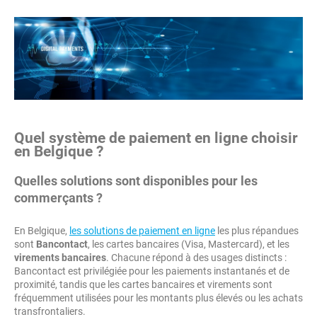
Quel système de paiement en ligne choisir
en Belgique ?
Quelles solutions sont disponibles pour les
commerçants ?
En Belgique,
les solutions de paiement en ligne
les plus répandues
sont
Bancontact
, les cartes bancaires (Visa, Mastercard), et les
virements bancaires
. Chacune répond à des usages distincts :
Bancontact est privilégiée pour les paiements instantanés et de
proximité, tandis que les cartes bancaires et virements sont
fréquemment utilisées pour les montants plus élevés ou les achats
transfrontaliers.