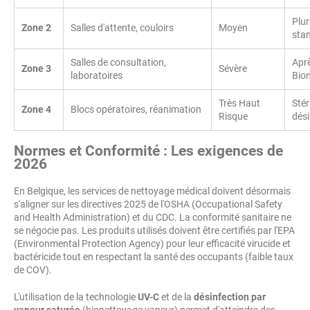
Plur
Zone 2
Salles d'attente, couloirs
Moyen
sta
Salles de consultation,
Aprè
Zone 3
Sévère
laboratoires
Bio
Très Haut
Stér
Zone 4
Blocs opératoires, réanimation
Risque
dési
Normes et Conformité : Les exigences de
2026
En Belgique, les services de nettoyage médical doivent désormais
s'aligner sur les directives 2025 de l'OSHA (Occupational Safety
and Health Administration) et du CDC. La conformité sanitaire ne
se négocie pas. Les produits utilisés doivent être certifiés par l'EPA
(Environmental Protection Agency) pour leur efficacité virucide et
bactéricide tout en respectant la santé des occupants (faible taux
de COV).
L'utilisation de la technologie
UV-C
et de la
désinfection par