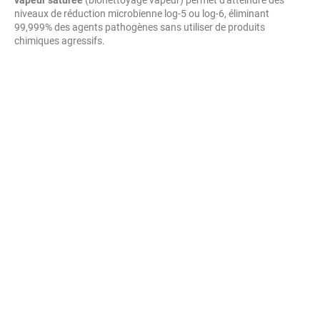
vapeur saturée
(bionettoyage vapeur) permet d'atteindre des
niveaux de réduction microbienne log-5 ou log-6, éliminant
99,999% des agents pathogènes sans utiliser de produits
chimiques agressifs.