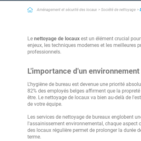
Simple et efficace
Aménagement et sécurité des locaux
Société de nettoyage
Bon service utile quand on manque de temps ! Très bon service qu
prestataires des services recherchés. Lorsque l'on manque de te
contact.
Le
nettoyage de locaux
est un élément crucial pour
enjeux, les techniques modernes et les meilleures p
professionnels.
L'importance d'un environnement 
L'hygiène de bureau est devenue une priorité absolu
82% des employés belges affirment que la propreté de 
être. Le nettoyage de locaux va bien au-delà de l'est
de votre équipe.
Les services de nettoyage de bureaux englobent une 
l'assainissement environnemental, chaque aspect co
des locaux régulière permet de prolonger la durée de
terme.