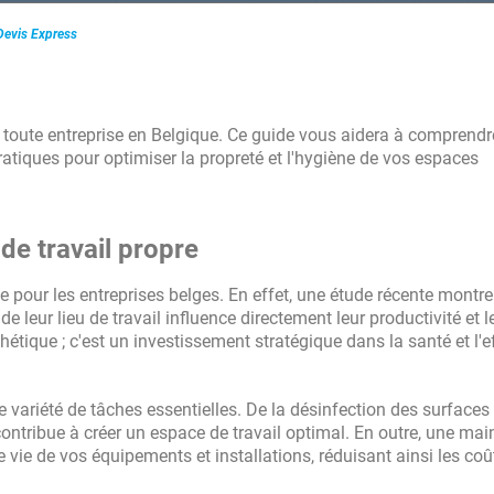
Devis Express
i met en relation avec les
mps cela permet d'être rapidement en
 toute entreprise en Belgique. Ce guide vous aidera à comprendr
ratiques pour optimiser la propreté et l'hygiène de vos espaces
de travail propre
e pour les entreprises belges. En effet, une étude récente montr
leur lieu de travail influence directement leur productivité et l
hétique ; c'est un investissement stratégique dans la santé et l'ef
variété de tâches essentielles. De la désinfection des surfaces
ntribue à créer un espace de travail optimal. En outre, une ma
 vie de vos équipements et installations, réduisant ainsi les coû