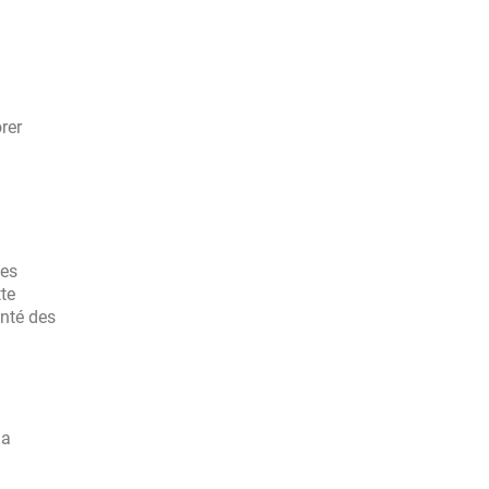
rer
des
te
anté des
la