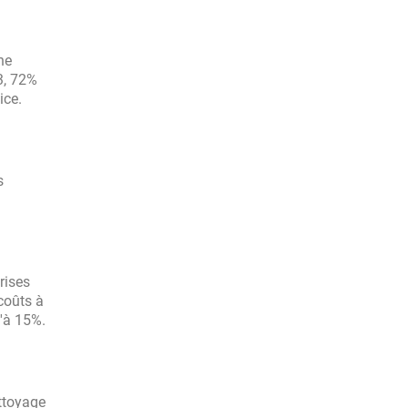
ne
3, 72%
ice.
s
rises
coûts à
u'à 15%.
ttoyage