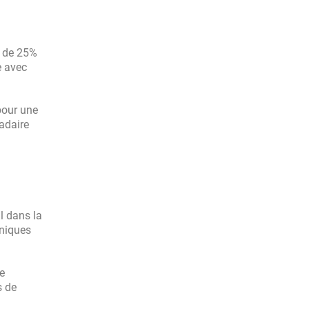
n de 25%
e avec
 pour une
adaire
l dans la
hniques
e
s de