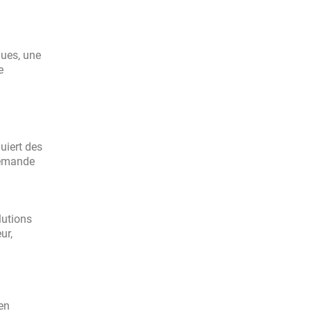
ques, une
e
uiert des
demande
lutions
ur,
en