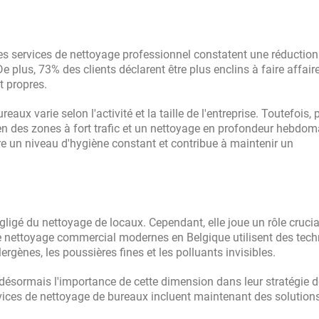
des services de nettoyage professionnel constatent une réductio
 plus, 73% des clients déclarent être plus enclins à faire affair
t propres.
x varie selon l'activité et la taille de l'entreprise. Toutefois,
en des zones à fort trafic et un nettoyage en profondeur hebdom
re un niveau d'hygiène constant et contribue à maintenir un
égligé du nettoyage de locaux. Cependant, elle joue un rôle crucia
de nettoyage commercial modernes en Belgique utilisent des tec
lergènes, les poussières fines et les polluants invisibles.
 désormais l'importance de cette dimension dans leur stratégie d
vices de nettoyage de bureaux incluent maintenant des solution