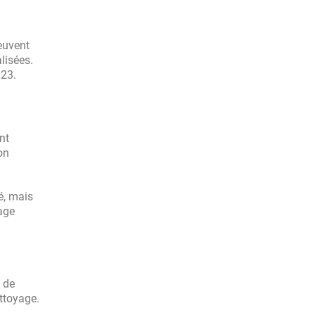
euvent
lisées.
023.
nt
on
é, mais
yage
 de
ttoyage.