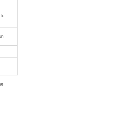
ute
on
ne