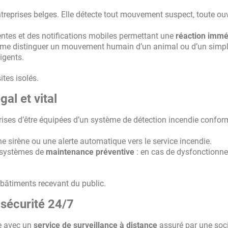
ntreprises belges. Elle détecte tout mouvement suspect, toute ou
entes et des notifications mobiles permettant une
réaction immé
ême distinguer un mouvement humain d’un animal ou d’un simp
igents.
tes isolés.
gal et vital
rises d’être équipées d’un système de détection incendie confor
 sirène ou une alerte automatique vers le service incendie.
s systèmes de
maintenance préventive
: en cas de dysfonctionn
, bâtiments recevant du public.
 sécurité 24/7
me avec un
service de surveillance à distance
assuré par une soc