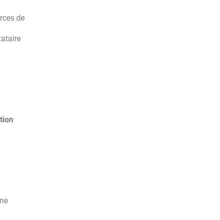
orces de
tataire
tion
une