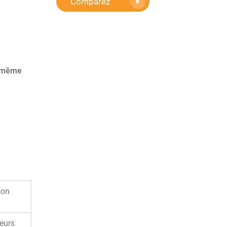
Comparez
t même
son
heurs