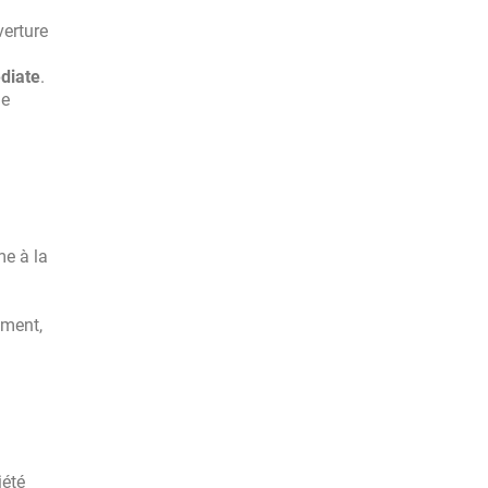
verture
diate
.
le
me à la
ement,
iété