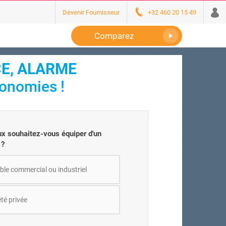
Devenir Fournisseur
+32 460 20 15 49
Comparez
CE, ALARME
conomies !
ux souhaitez-vous équiper d'un
 ?
le commercial ou industriel
té privée