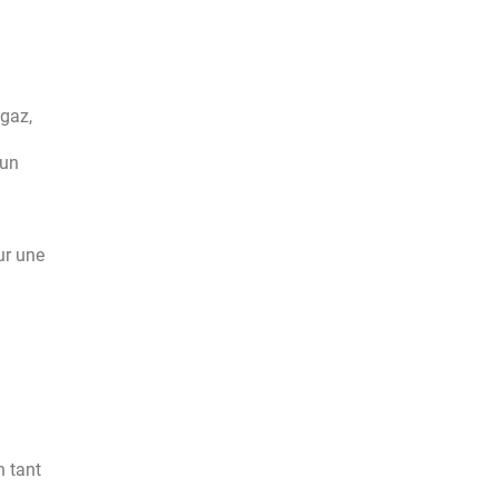
 gaz,
 un
ur une
n tant