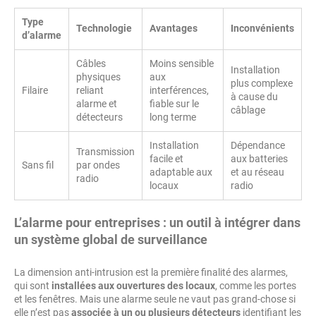
Type
Technologie
Avantages
Inconvénients
d’alarme
Câbles
Moins sensible
Installation
physiques
aux
plus complexe
Filaire
reliant
interférences,
à cause du
alarme et
fiable sur le
câblage
détecteurs
long terme
Installation
Dépendance
Transmission
facile et
aux batteries
Sans fil
par ondes
adaptable aux
et au réseau
radio
locaux
radio
L’alarme pour entreprises : un outil à intégrer dans
un système global de surveillance
La dimension anti-intrusion est la première finalité des alarmes,
qui sont
installées aux ouvertures des locaux
, comme les portes
et les fenêtres. Mais une alarme seule ne vaut pas grand-chose si
elle n’est pas
associée à un ou plusieurs détecteurs
identifiant les