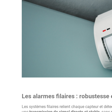
Les alarmes filaires : robustesse e
Les systèmes filaires relient chaque capteur et dét
une
transmission de signal directe et stable
, sans 