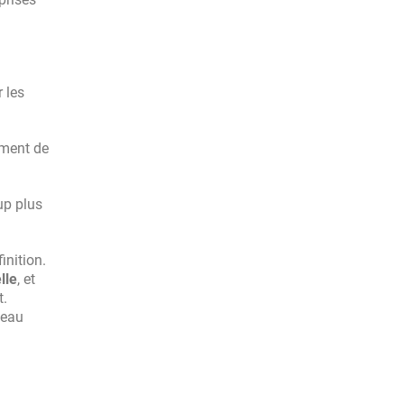
r les
ement de
up plus
inition.
lle
, et
t.
seau