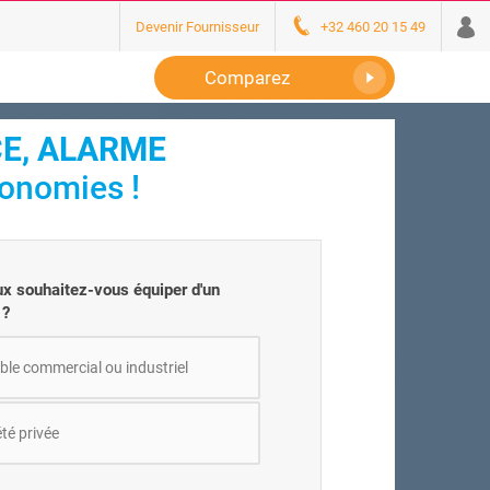
Devenir Fournisseur
+32 460 20 15 49
Comparez
CE, ALARME
conomies !
ux souhaitez-vous équiper d'un
 ?
le commercial ou industriel
té privée