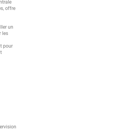
ntrale
s, offre
ller un
r les
ut pour
t
ervision