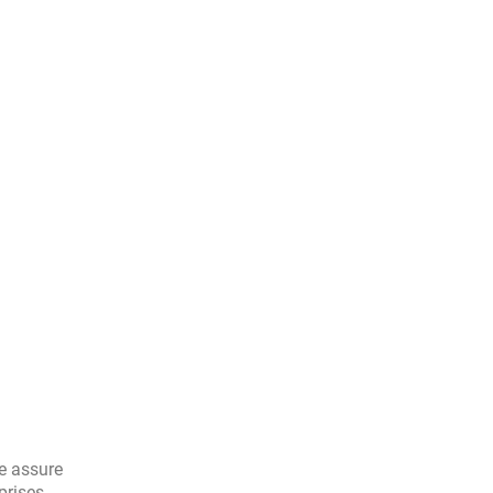
ue assure
prises