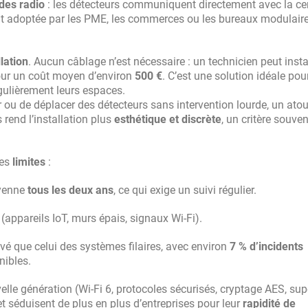
des radio
: les détecteurs communiquent directement avec la ce
nt adoptée par les PME, les commerces ou les bureaux modulaire
llation
. Aucun câblage n’est nécessaire : un technicien peut insta
our un coût moyen d’environ
500 €
. C’est une solution idéale pou
gulièrement leurs espaces.
ter ou de déplacer des détecteurs sans intervention lourde, un ato
 rend l’installation plus
esthétique et discrète
, un critère souven
ues
limites
:
oyenne
tous les deux ans
, ce qui exige un suivi régulier.
(appareils IoT, murs épais, signaux Wi-Fi).
evé que celui des systèmes filaires, avec environ
7 % d’incidents
nibles.
elle génération (Wi-Fi 6, protocoles sécurisés, cryptage AES, sup
t séduisent de plus en plus d’entreprises pour leur
rapidité de