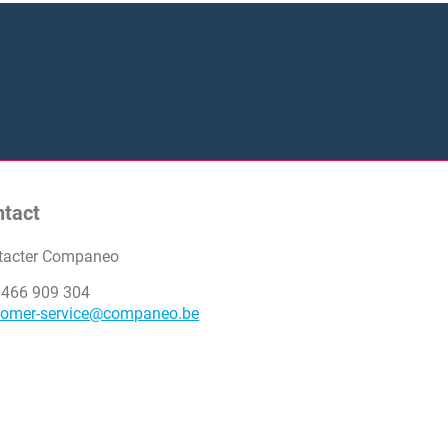
ntact
tacter Companeo
 466 909 304
tomer-service@companeo.be
ital