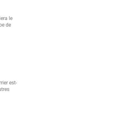
era le
ype de
ier est-
utres