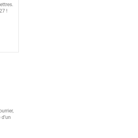
ettres.
27 !
urrier,
e d’un