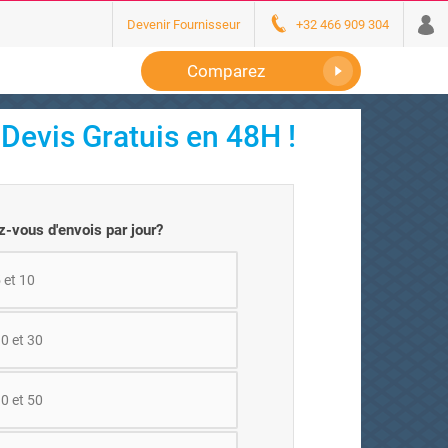
Devenir Fournisseur
+32 466 909 304
Comparez
Devis Gratuis en 48H !
-vous d'envois par jour?
 et 10
0 et 30
0 et 50