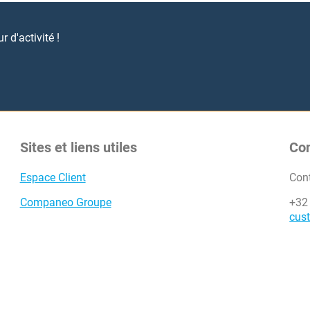
 d'activité !
Sites et liens utiles
Co
Espace Client
Con
Companeo Groupe
+32
cus
paneo (c) 2000-2026 - Tous droits réservés
Groupe Infopro Dig