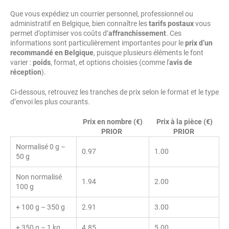
Que vous expédiez un courrier personnel, professionnel ou
administratif en Belgique, bien connaître les
tarifs postaux
vous
permet d’optimiser vos coûts d’
affranchissement
. Ces
informations sont particulièrement importantes pour le
prix d’un
recommandé en Belgique
, puisque plusieurs éléments le font
varier :
poids
, format, et options choisies (comme l'
avis de
réception
).
Ci-dessous, retrouvez les tranches de prix selon le format et le type
d’envoi les plus courants.
Prix en nombre (€)
Prix à la pièce (€)
PRIOR
PRIOR
Normalisé 0 g –
0.97
1.00
50 g
Non normalisé
1.94
2.00
100 g
+ 100 g – 350 g
2.91
3.00
+ 350 g – 1 kg
4.85
5.00