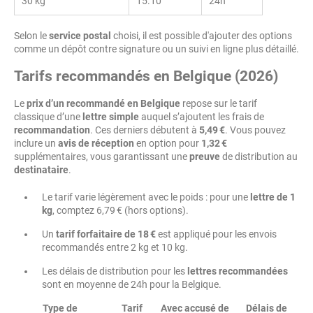
30 kg
15.10
24h
Selon le
service postal
choisi, il est possible d'ajouter des options
comme un dépôt contre signature ou un suivi en ligne plus détaillé.
Tarifs recommandés en Belgique (2026)
Le
prix d’un recommandé en Belgique
repose sur le tarif
classique d’une
lettre simple
auquel s’ajoutent les frais de
recommandation
. Ces derniers débutent à
5,49 €
. Vous pouvez
inclure un
avis de réception
en option pour
1,32 €
supplémentaires, vous garantissant une
preuve
de distribution au
destinataire
.
Le tarif varie légèrement avec le poids : pour une
lettre de 1
kg
, comptez 6,79 € (hors options).
Un
tarif forfaitaire de 18 €
est appliqué pour les envois
recommandés entre 2 kg et 10 kg.
Les délais de distribution pour les
lettres recommandées
sont en moyenne de 24h pour la Belgique.
Type de
Tarif
Avec accusé de
Délais de