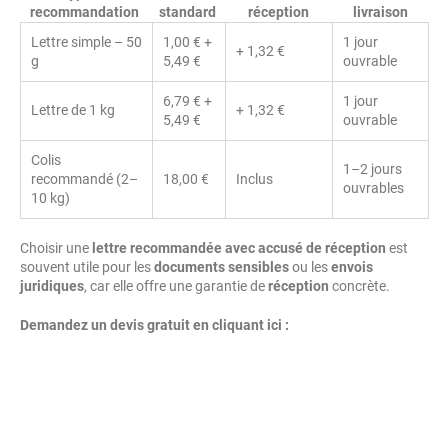
recommandation
standard
réception
livraison
Lettre simple – 50
1,00 € +
1 jour
+ 1,32 €
g
5,49 €
ouvrable
6,79 € +
1 jour
Lettre de 1 kg
+ 1,32 €
5,49 €
ouvrable
Colis
1–2 jours
recommandé (2–
18,00 €
Inclus
ouvrables
10 kg)
Choisir une
lettre recommandée avec accusé de réception
est
souvent utile pour les
documents sensibles
ou les
envois
juridiques
, car elle offre une garantie de
réception
concrète.
Demandez un devis gratuit en cliquant ici :