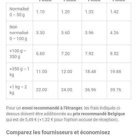
Normalisé
1.10
1.20
1.32
1.42
0 – 50 g
Non
normalisé
3.30
3.60
3.96
4.26
0 – 100 g
+100 g –
6.60
7.20
7.92
8.52
350 g
+350 g – 1
11.00
12.00
18.48
19.88
kg
+1 kg – 2
22.00
24.00
36.96
39.76
kg
Pour un
envoi recommandé à l’étranger
, les frais indiqués ci-
dessus doivent être additionnés au
prix recommandé Belgique
qui est de 5,49 € (+1,32 € pour l’option accusé de réception).
Comparez les fournisseurs et économisez