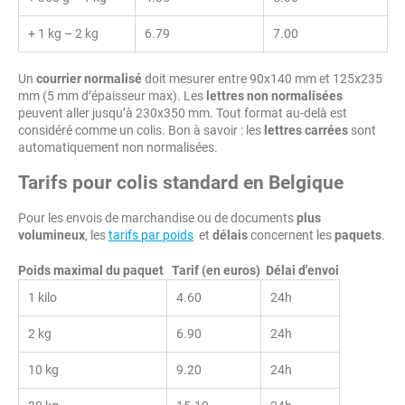
+ 1 kg – 2 kg
6.79
7.00
Un
courrier normalisé
doit mesurer entre 90x140 mm et 125x235
mm (5 mm d’épaisseur max). Les
lettres non normalisées
peuvent aller jusqu’à 230x350 mm. Tout format au-delà est
considéré comme un colis. Bon à savoir : les
lettres carrées
sont
automatiquement non normalisées.
Tarifs pour colis standard en Belgique
Pour les envois de marchandise ou de documents
plus
volumineux
, les
tarifs par poids
et
délais
concernent les
paquets
.
Poids maximal du paquet
Tarif (en euros)
Délai d'envoi
1 kilo
4.60
24h
2 kg
6.90
24h
10 kg
9.20
24h