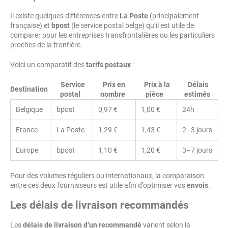
Il existe quelques différences entre
La Poste
(principalement
française) et
bpost
(le service postal belge) qu’il est utile de
comparer pour les entreprises transfrontalières ou les particuliers
proches de la frontière.
Voici un comparatif des
tarifs postaux
:
Service
Prix en
Prix à la
Délais
Destination
postal
nombre
pièce
estimés
Belgique
bpost
0,97 €
1,00 €
24h
France
La Poste
1,29 €
1,43 €
2–3 jours
Europe
bpost
1,10 €
1,20 €
3–7 jours
Pour des volumes réguliers ou internationaux, la comparaison
entre ces deux fournisseurs est utile afin d’optimiser vos
envois
.
Les délais de livraison recommandés
Les
délais de livraison d’un recommandé
varient selon la