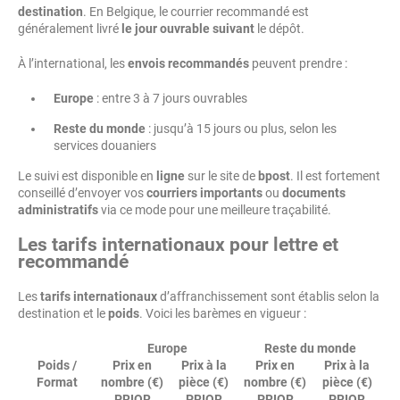
destination
. En Belgique, le courrier recommandé est
généralement livré
le jour ouvrable suivant
le dépôt.
À l’international, les
envois recommandés
peuvent prendre :
Europe
: entre 3 à 7 jours ouvrables
Reste du monde
: jusqu’à 15 jours ou plus, selon les
services douaniers
Le suivi est disponible en
ligne
sur le site de
bpost
. Il est fortement
conseillé d’envoyer vos
courriers importants
ou
documents
administratifs
via ce mode pour une meilleure traçabilité.
Les tarifs internationaux pour lettre et
recommandé
Les
tarifs internationaux
d’affranchissement sont établis selon la
destination et le
poids
. Voici les barèmes en vigueur :
Europe
Reste du monde
Poids /
Prix en
Prix à la
Prix en
Prix à la
Format
nombre (€)
pièce (€)
nombre (€)
pièce (€)
PRIOR
PRIOR
PRIOR
PRIOR