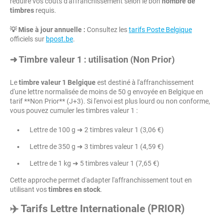
réduire vos coûts d'affranchissement selon le bon
nombre de
timbres
requis.
💡 Mise à jour annuelle :
Consultez les
tarifs Poste Belgique
officiels sur
bpost.be
.
➜ Timbre valeur 1 : utilisation (Non Prior)
Le
timbre valeur 1 Belgique
est destiné à l'affranchissement
d'une lettre normalisée de moins de 50 g envoyée en Belgique en
tarif **Non Prior** (J+3). Si l'envoi est plus lourd ou non conforme,
vous pouvez cumuler les timbres valeur 1 :
Lettre de 100 g ➜ 2 timbres valeur 1 (3,06 €)
Lettre de 350 g ➜ 3 timbres valeur 1 (4,59 €)
Lettre de 1 kg ➜ 5 timbres valeur 1 (7,65 €)
Cette approche permet d'adapter l'affranchissement tout en
utilisant vos
timbres en stock
.
✈️ Tarifs Lettre Internationale (PRIOR)