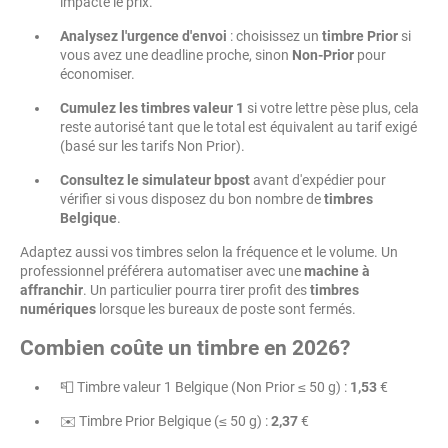
impacte le prix.
Analysez l'urgence d'envoi
: choisissez un
timbre Prior
si
vous avez une deadline proche, sinon
Non-Prior
pour
économiser.
Cumulez les timbres valeur 1
si votre lettre pèse plus, cela
reste autorisé tant que le total est équivalent au tarif exigé
(basé sur les tarifs Non Prior).
Consultez le simulateur bpost
avant d'expédier pour
vérifier si vous disposez du bon nombre de
timbres
Belgique
.
Adaptez aussi vos timbres selon la fréquence et le volume. Un
professionnel préférera automatiser avec une
machine à
affranchir
. Un particulier pourra tirer profit des
timbres
numériques
lorsque les bureaux de poste sont fermés.
Combien coûte un timbre en 2026?
📮 Timbre valeur 1 Belgique (Non Prior ≤ 50 g) :
1,53
€
✉️ Timbre Prior Belgique (≤ 50 g) :
2,37
€