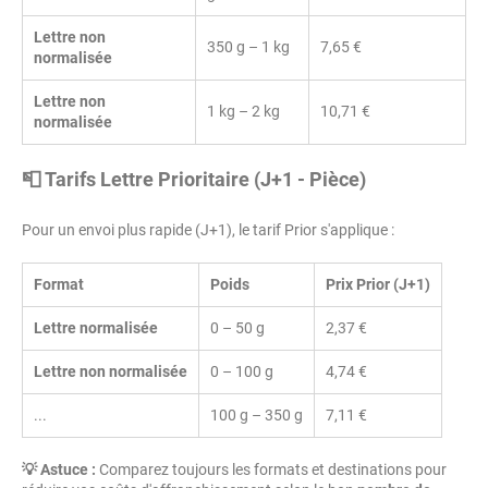
Lettre non
350 g – 1 kg
7,65 €
normalisée
Lettre non
1 kg – 2 kg
10,71 €
normalisée
📮 Tarifs Lettre Prioritaire (J+1 - Pièce)
Pour un envoi plus rapide (J+1), le tarif Prior s'applique :
Format
Poids
Prix Prior (J+1)
Lettre normalisée
0 – 50 g
2,37 €
Lettre non normalisée
0 – 100 g
4,74 €
...
100 g – 350 g
7,11 €
💡 Astuce :
Comparez toujours les formats et destinations pour