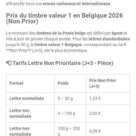
affranchir tous vos
envois nationaux et internationaux
.
Prix du timbre valeur 1 en Belgique 2026
(Non Prior)
Le montant des
timbres de la Poste belge
est défini par
bpost
et
mis à jour en janvier chaque année. Pour les
lettres standardisées
jusqu’à 50 g, le
timbre valeur 1 Belgique
, correspondant au tarif
**Non Prior** (J+3), est le plus économique.
📮 Tarifs Lettre Non Prioritaire (J+3 - Pièce)
Prix Non Prior
Format
Poids
(J+3)
Lettre normalisée
0 – 50 g
1,53 €
Lettre non
0 – 100 g
3,06 €
normalisée
Lettre non
100 g – 350
4,59 €
normalisée
g