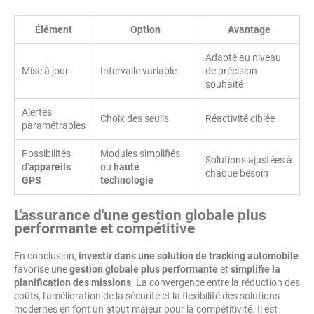
Élément
Option
Avantage
Adapté au niveau
Mise à jour
Intervalle variable
de précision
souhaité
Alertes
Choix des seuils
Réactivité ciblée
paramétrables
Possibilités
Modules simplifiés
Solutions ajustées à
d'
appareils
ou
haute
chaque besoin
GPS
technologie
L'assurance d'une
gestion globale plus
performante
et compétitive
En conclusion,
investir dans une solution de tracking automobile
favorise une
gestion globale plus performante
et
simplifie la
planification des missions
. La convergence entre la réduction des
coûts, l'amélioration de la sécurité et la flexibilité des solutions
modernes en font un atout majeur pour la compétitivité. Il est