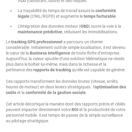
TCO
(carburant, usure) et des risques.
La traçabilité du temps de travail assure la
conformité
légale
(CNIL/RGPD) et augmente le
temps facturable
.
L'intégration des données moteur (
OBD
) ouvre la voie à la
maintenance prédictive
, réduisant les immobilisations.
Le
tracking GPS professionnel
a parcouru un chemin
considérable. Initialement outil de simple localisation, il est devenu
le cœur de la
Business Intelligence
de toute flotte d’entreprise.
Aujourd’hui, la valeur ajoutée d’une solution télématique ne réside
plus dans le boîtier lui-même, mais dans la richesse et la
pertinence des
rapports de tracking
qu'elle est capable de générer.
Ces rapports transforment les données brutes (vitesse, arrêts,
heures de moteur) en deux leviers stratégiques : l'
optimisation des
coûts
et la
conformité de la gestion sociale
.
Cet article décortique la manière dont des rapports précis et ciblés
peuvent impacter directement votre
ROI
et la productivité de votre
personnel mobile. Il est temps de passer de la simple surveillance
au pilotage stratégique.