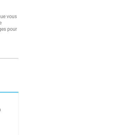
que vous
e
lges pour
n