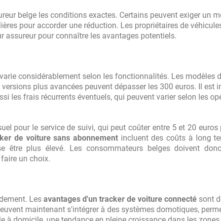
ssureur belge les conditions exactes. Certains peuvent exiger un 
lières pour accorder une réduction. Les propriétaires de véhicule
r assureur pour connaître les avantages potentiels.
varie considérablement selon les fonctionnalités. Les modèles 
s versions plus avancées peuvent dépasser les 300 euros. Il est 
si les frais récurrents éventuels, qui peuvent varier selon les op
l pour le service de suivi, qui peut coûter entre 5 et 20 euros
cker de voiture sans abonnement
incluent des coûts à long t
uisse être plus élevé. Les consommateurs belges doivent don
faire un choix.
pidement. Les
avantages d'un tracker de voiture connecté
sont d
euvent maintenant s'intégrer à des systèmes domotiques, perm
ule à domicile, une tendance en pleine croissance dans les zones