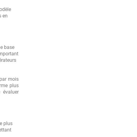
modèle
s en
de base
important
érateurs
 par mois
erme plus
c évaluer
e plus
ettant