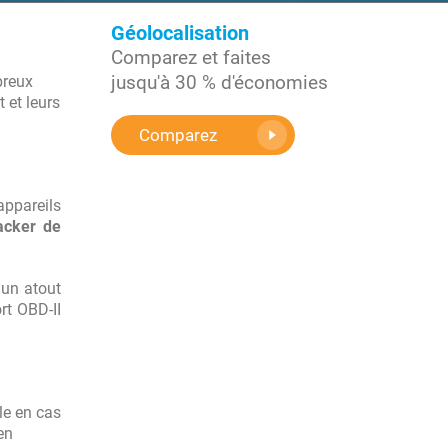
Géolocalisation
Comparez et faites
jusqu'à 30 % d'économies
breux
 et leurs
Comparez
appareils
acker de
 un atout
rt OBD-II
le en cas
en