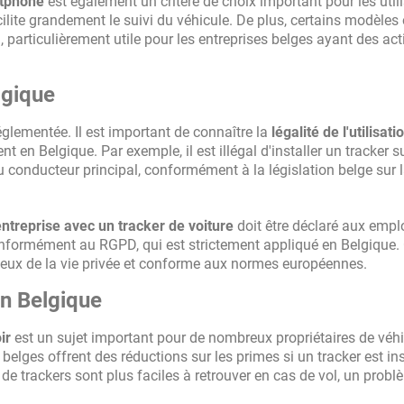
rtphone
est également un critère de choix important pour les util
cilite grandement le suivi du véhicule. De plus, certains modèles 
articulièrement utile pour les entreprises belges ayant des acti
lgique
 réglementée. Il est important de connaître la
légalité de l'utilisat
nt en Belgique. Par exemple, il est illégal d'installer un tracker s
 conducteur principal, conformément à la législation belge sur 
entreprise avec un tracker de voiture
doit être déclaré aux empl
conformément au RGPD, qui est strictement appliqué en Belgique. 
ctueux de la vie privée et conforme aux normes européennes.
en Belgique
ir
est un sujet important pour de nombreux propriétaires de véh
elges offrent des réductions sur les primes si un tracker est ins
s de trackers sont plus faciles à retrouver en cas de vol, un prob