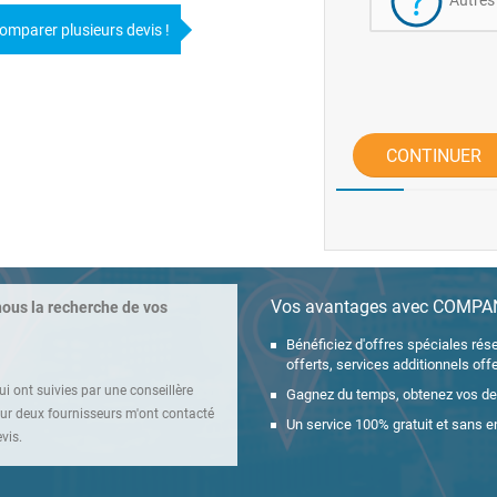
Autres
omparer plusieurs devis !
CONTINUER
Vos avantages avec COMP
nous la recherche de vos
Bénéficiez d'offres spéciales réser
offerts, services additionnels offe
i ont suivies par une conseillère
Gagnez du temps, obtenez vos de
r deux fournisseurs m'ont contacté
Un service 100% gratuit et sans e
vis.
rendez-vous.