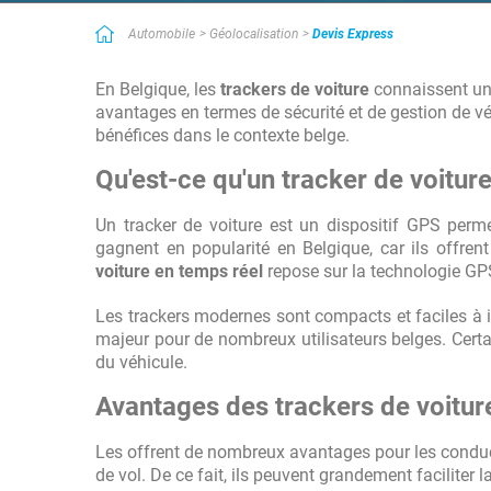
Simple et efficace
Automobile
Géolocalisation
Devis Express
Bon service utile quand on manque de temps ! Très bon service qu
prestataires des services recherchés. Lorsque l'on manque de te
En Belgique, les
trackers de voiture
connaissent une
contact.
avantages en termes de sécurité et de gestion de v
bénéfices dans le contexte belge.
Qu'est-ce qu'un tracker de voiture
Un tracker de voiture est un dispositif GPS perme
gagnent en popularité en Belgique, car ils offre
voiture en temps réel
repose sur la technologie GPS
Les trackers modernes sont compacts et faciles à ins
majeur pour de nombreux utilisateurs belges. Cert
du véhicule.
Avantages des trackers de voitur
Les offrent de nombreux avantages pour les conducte
de vol. De ce fait, ils peuvent grandement faciliter