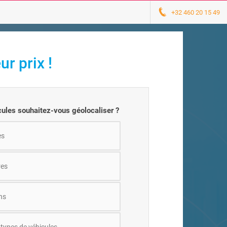
+32 460 20 15 49
r prix !
cules souhaitez-vous géolocaliser ?
es
res
ns