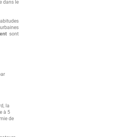
ce dans le
habitudes
urbaines
ent
sont
par
d, la
e à 5
omie de