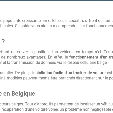
i met en relation avec les
mps cela permet d'être rapidement en
 popularité croissante. En effet, ces dispositifs offrent de nom
éhicules. Ce guide vous aidera à comprendre leur fonctionnement
 ?
ttant de suivre la position d'un véhicule en temps réel. Ces 
nt de nombreux avantages. En effet, le
fonctionnement d'un tr
 et la transmission de données via le réseau cellulaire belge.
taller. De plus, l'
installation facile d'un tracker de voiture
est
ains modèles peuvent même être branchés directement sur le po
e en Belgique
urs belges. Tout d'abord, ils permettent de localiser un véhicu
 la récupération d'une voiture volée, un problème non négligeable 