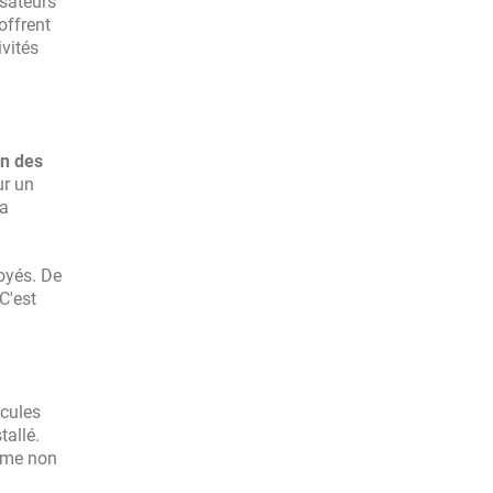
isateurs
offrent
vités
ion des
ur un
la
oyés. De
C'est
icules
tallé.
lème non