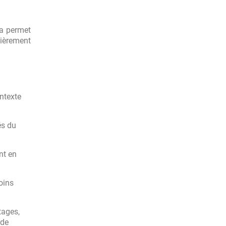
la permet
lièrement
ontexte
és du
nt en
oins
tages,
 de