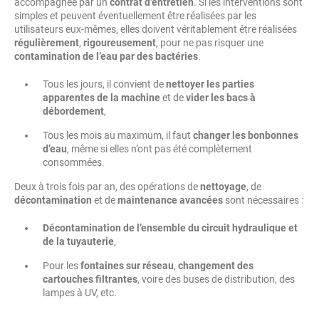
accompagnée par un
contrat d’entretien
. Si les interventions sont
simples et peuvent éventuellement être réalisées par les
utilisateurs eux-mêmes, elles doivent véritablement être réalisées
régulièrement
,
rigoureusement
, pour ne pas risquer une
contamination de l’eau par des bactéries
.
Tous les jours, il convient de
nettoyer les parties
apparentes de la machine
et de
vider les bacs à
débordement
,
Tous les mois au maximum, il faut
changer les bonbonnes
d’eau
, même si elles n’ont pas été complètement
consommées.
Deux à trois fois par an, des opérations de
nettoyage
, de
décontamination
et de
maintenance avancées
sont nécessaires :
Décontamination de l’ensemble du circuit hydraulique et
de la tuyauterie
,
Pour les
fontaines sur réseau
,
changement des
cartouches filtrantes
, voire des buses de distribution, des
lampes à UV, etc.