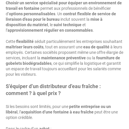
Choisir un service spécialisé pour équiper un environnement de
travail en fontaine
permet aux professionnels de bénéficier
d’
options personnalisables
. Un
contrat flexible de service de
livraison d’eau pour le bureau
inclut souvent la
mise à
disposition du matériel
, le
suivi technique
et
l’
approvisionnement régulier en consommables
.
Cette
flexibilité
séduit particulièrement les entreprises souhaitant
maîtriser leurs coûts
, tout en assurant une
eau de qualité
à leurs
employés. Certaines sociétés proposent même une offre élargie de
services, incluant la
maintenance préventive
ou la
fourniture de
gobelets biodégradables
, ce qui simplifie la logistique et garantit
un espace de travail toujours accueillant pour les salariés comme
pour les visiteurs.
S’équiper d’un
distributeur d’eau fraîche
:
comment ? à quel prix ?
Si les besoins sont limités, pour une
petite entreprise ou un
libéral
, l’
acquisition d’une fontaine à eau fraîche
peut être une
option crédible.
Dans le cadre d’un
achat
: