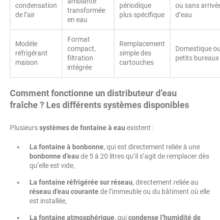
ambiante
condensation
périodique
ou sans arrivé
transformée
de l’air
plus spécifique
d’eau
en eau
Format
Modèle
Remplacement
compact,
Domestique o
réfrigérant
simple des
filtration
petits bureaux
maison
cartouches
intégrée
Comment fonctionne un
distributeur d’eau
fraîche
? Les différents systèmes disponibles
Plusieurs
systèmes de fontaine à eau
existent :
La fontaine à bonbonne
, qui est directement reliée à une
bonbonne d’eau
de 5 à 20 litres qu’il s’agit de remplacer dès
qu’elle est vide,
La fontaine réfrigérée sur réseau
, directement reliée au
réseau d’eau courante
de l’immeuble ou du bâtiment où elle
est installée,
La fontaine atmosphérique,
qui
condense l’humidité de