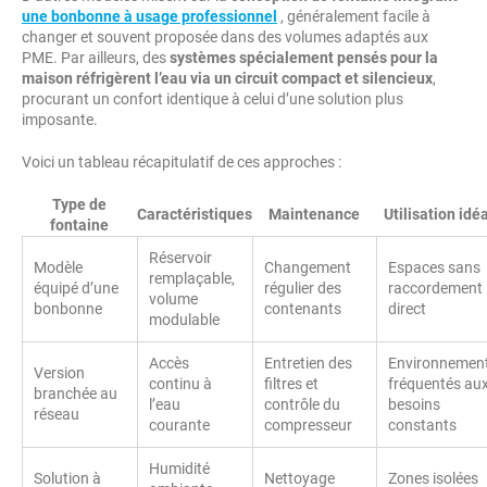
une bonbonne à usage professionnel
, généralement facile à
changer et souvent proposée dans des volumes adaptés aux
PME. Par ailleurs, des
systèmes spécialement pensés pour la
maison réfrigèrent l’eau via un circuit compact et silencieux
,
procurant un confort identique à celui d’une solution plus
imposante.
Voici un tableau récapitulatif de ces approches :
Type de
Caractéristiques
Maintenance
Utilisation idé
fontaine
Réservoir
Modèle
Changement
Espaces sans
remplaçable,
équipé d’une
régulier des
raccordement
volume
bonbonne
contenants
direct
modulable
Accès
Entretien des
Environnemen
Version
continu à
filtres et
fréquentés au
branchée au
l’eau
contrôle du
besoins
réseau
courante
compresseur
constants
Humidité
Solution à
Nettoyage
Zones isolées