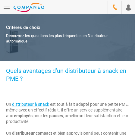
Critères de choix
Découvrez les questions les plus fréquentes en Distributeur
automatique
Quels avantages d’un distributeur à snack en
PME ?
Un
distributeur à snack
est tout à fait adapté pour une petite PME,
même avec un effectif réduit. Il offre un service supplémentaire
aux
employés
pour les
pauses
, améliorant leur satisfaction et leur
productivité.
Un
distributeur compact
et bien approvisionné peut contenir une