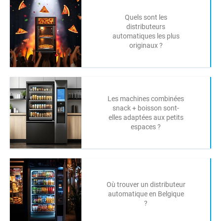
Quels sont les
distributeurs
automatiques les plus
originaux ?
Les machines combinées
snack + boisson sont-
elles adaptées aux petits
espaces ?
Où trouver un distributeur
automatique en Belgique
?