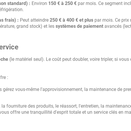
on standard) :
Environ
150 € à 250 €
par mois. Ce segment incl
frigération.
 frais) :
Peut atteindre
250 € à 400 € et plus
par mois. Ce prix r
rature, grand stock) et les
systèmes de paiement
avancés (lec
ervice
èche
(le matériel seul). Le coût peut doubler, voire tripler, si vous
fre :
s gérez vous-même l'approvisionnement, la maintenance de pre
 la fourniture des produits, le réassort, l'entretien, la maintenanc
us offre une tranquillité d'esprit totale et un service clés en ma