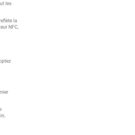
ut les
eflète la
teur NFC,
 optez
mier
e
in,