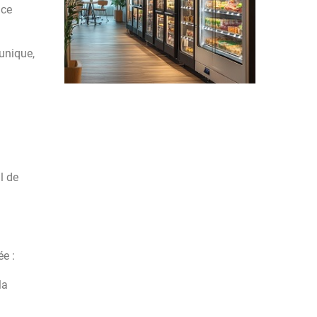
 ce
 unique,
l de
e :
la