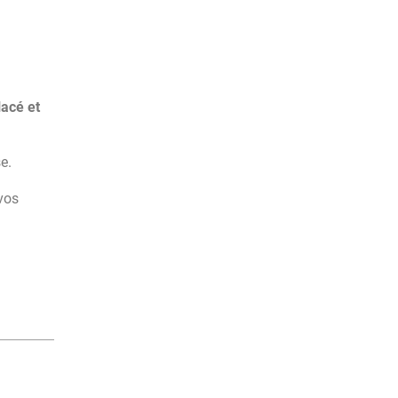
lacé et
e.
vos