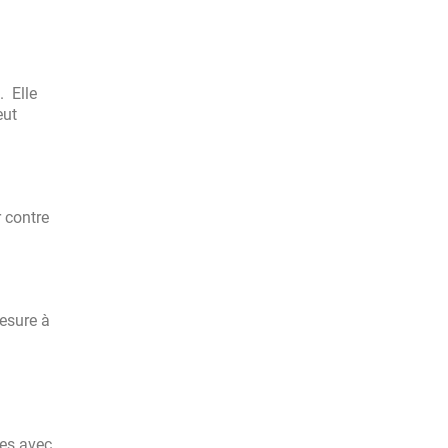
. Elle
eut
r contre
esure à
ées avec