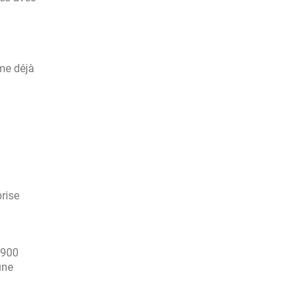
ême déjà
rise
 900
une