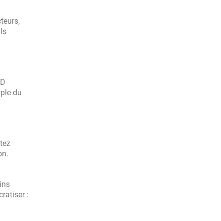
teurs,
ls
 D
mple du
itez
on.
ins
ratiser :