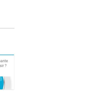
mante
ir ?