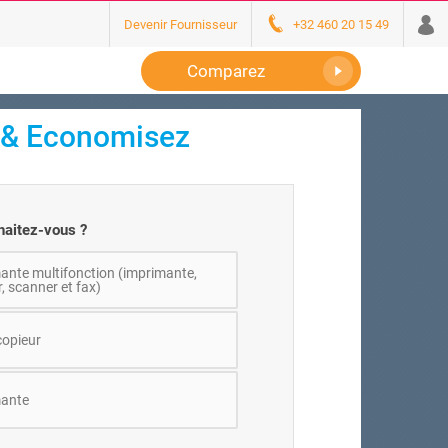
Devenir Fournisseur
+32 460 20 15 49
Comparez
 & Economisez
haitez-vous ?
ante multifonction (imprimante,
, scanner et fax)
opieur
ante