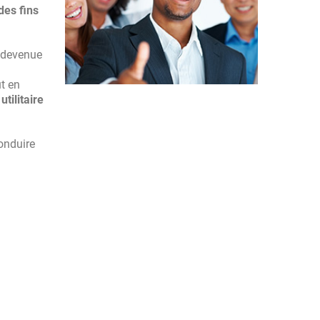
des fins
t devenue
ut en
utilitaire
onduire