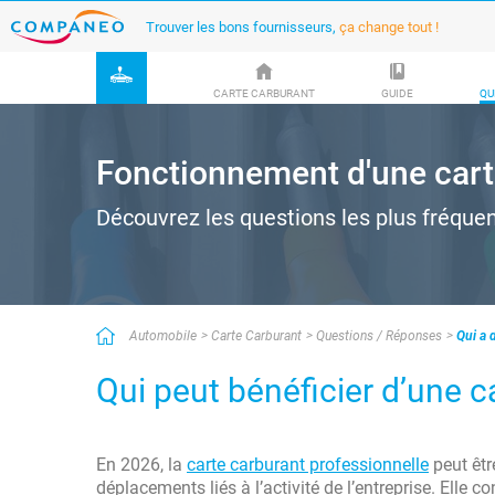
Trouver les bons fournisseurs,
ça change tout !
CARTE CARBURANT
GUIDE
QU
Fonctionnement d'une cart
Découvrez les questions les plus fréque
Automobile
Carte Carburant
Questions / Réponses
Qui a 
Qui peut bénéficier d’une c
En 2026, la
carte carburant professionnelle
peut êtr
déplacements liés à l’activité de l’entreprise. Elle c