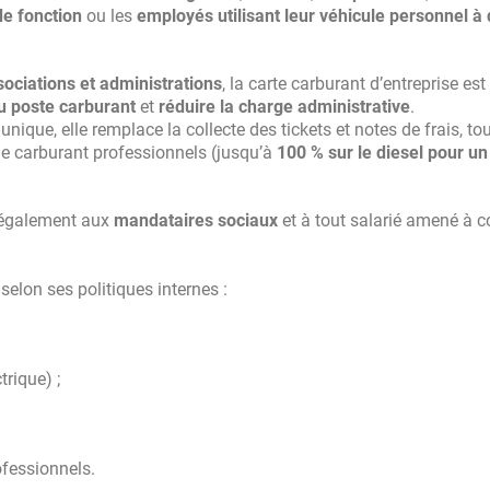
de fonction
ou les
employés utilisant leur véhicule personnel à 
ociations et administrations
, la carte carburant d’entreprise es
du poste carburant
et
réduire la charge administrative
.
nique, elle remplace la collecte des tickets et notes de frais, to
e carburant professionnels (jusqu’à
100 % sur le diesel pour un 
e également aux
mandataires sociaux
et à tout salarié amené à c
selon ses politiques internes :
trique) ;
ofessionnels.