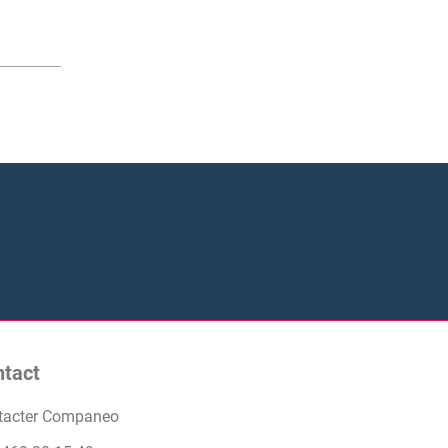
ntact
tacter Companeo