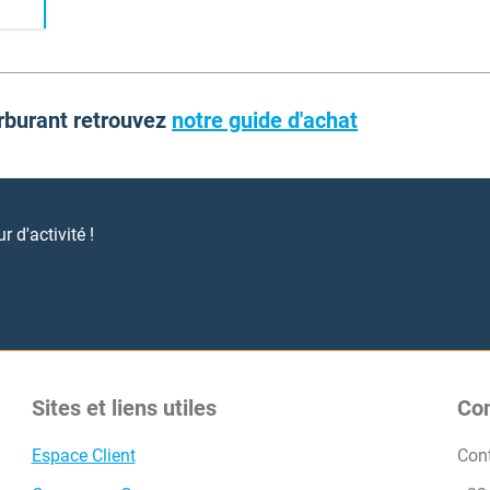
arburant retrouvez
notre guide d'achat
 d'activité !
Sites et liens utiles
Co
Espace Client
Con