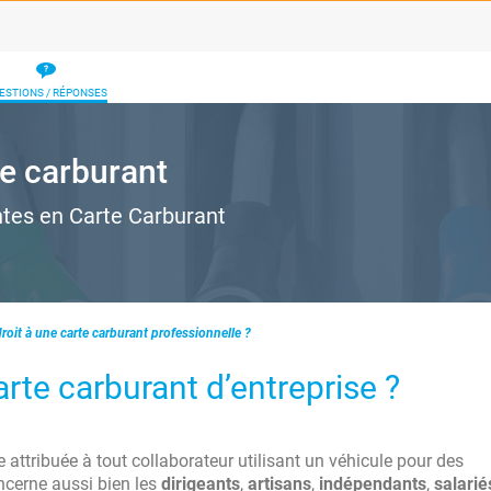
ESTIONS / RÉPONSES
e carburant
ntes en Carte Carburant
droit à une carte carburant professionnelle ?
arte carburant d’entreprise ?
e attribuée à tout collaborateur utilisant un véhicule pour des
oncerne aussi bien les
dirigeants
,
artisans
,
indépendants
,
salarié