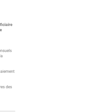
iciaire
le
ensuels
la
 paiement
res des