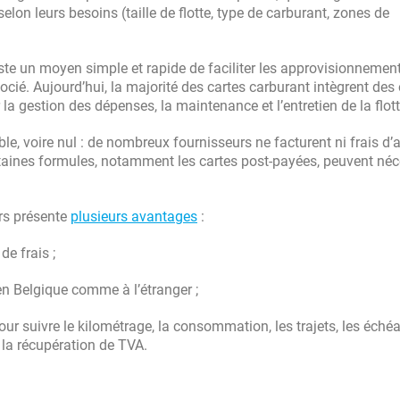
elon leurs besoins (taille de flotte, type de carburant, zones de
ste un moyen simple et rapide de faciliter les approvisionnemen
cié. Aujourd’hui, la majorité des cartes carburant intègrent des o
la gestion des dépenses, la maintenance et l’entretien de la flott
e, voire nul : de nombreux fournisseurs ne facturent ni frais d
taines formules, notamment les cartes post-payées, peuvent néc
rs présente
plusieurs avantages
:
de frais ;
, en Belgique comme à l’étranger ;
ur suivre le kilométrage, la consommation, les trajets, les éché
t la récupération de TVA.