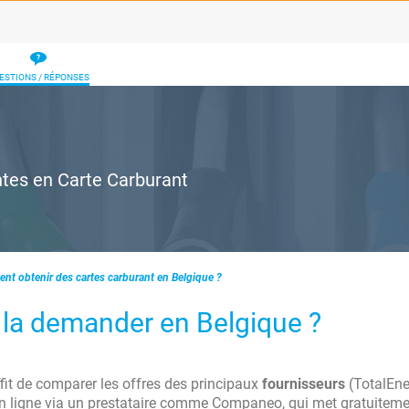
ESTIONS / RÉPONSES
ntes en Carte Carburant
t obtenir des cartes carburant en Belgique ?
 la demander en Belgique ?
ffit de comparer les offres des principaux
fournisseurs
(TotalEne
 en ligne via un prestataire comme Companeo, qui met gratuitem