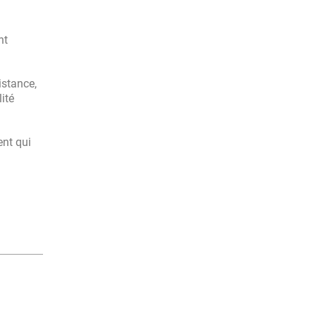
nt
istance,
ité
ent qui