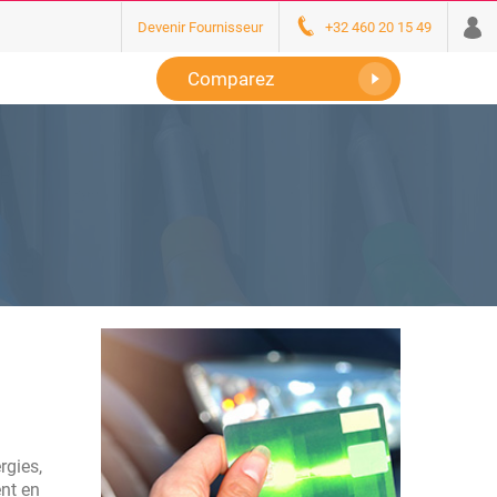
Devenir Fournisseur
+32 460 20 15 49
Comparez
rgies,
ent en