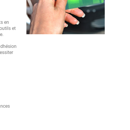
ts en
utils et
e.
’adhésion
essiter
ances