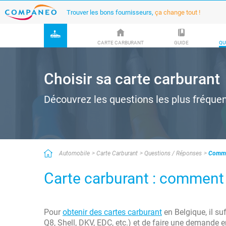
Trouver les bons fournisseurs,
ça change tout !
CARTE CARBURANT
GUIDE
QU
Choisir sa carte carburant
Découvrez les questions les plus fréque
Automobile
Carte Carburant
Questions / Réponses
Commen
Carte carburant : comment
Pour
obtenir des cartes carburant
en Belgique, il su
Q8, Shell, DKV, EDC, etc.) et de faire une demande