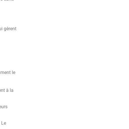
ui gèrent
ment le
nt à la
eurs
. Le