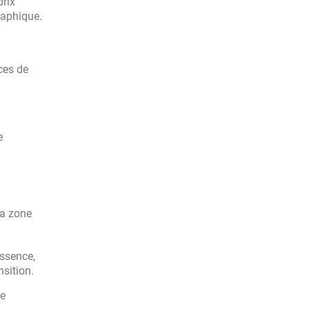
prix
raphique.
ices de
e
la zone
essence,
nsition.
de