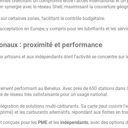
ennes cherchant un compromis entre l'accès international et un 
 en synergie avec le réseau Shell, maximisant la couverture géog
sur certaines zones, facilitant le contrôle budgétaire.
 acceptation en Europe, y compris pour les lubrifiants et les serv
ionaux : proximité et performance
artisans et aux indépendants dont l'activité se concentre sur l
èrement performant au Benelux. Avec près de 650 stations dans 
té de réseau très satisfaisante pour un usage national.
tégration de solutions multi-carburants. Sa carte peut couvrir l'
rimé) et les carburants alternatifs, répondant aux flottes en tra
t conçues pour les
PME
et les
indépendants
, avec des options 