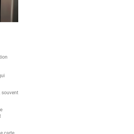
tion
qui
, souvent
de
t
e carte