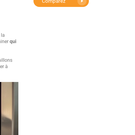
Comparez
 la
miner
qui
illons
er à