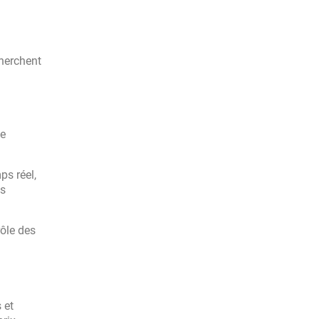
cherchent
de
ps réel,
ès
rôle des
 et