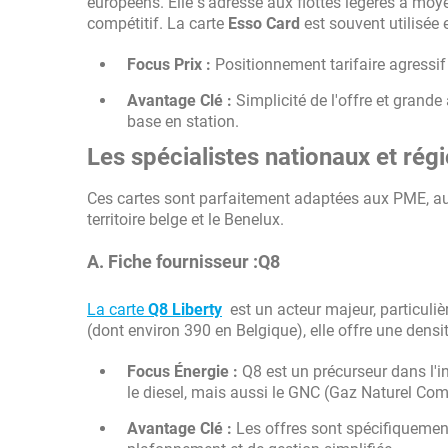
européens. Elle s'adresse aux flottes légères à moy
compétitif. La carte
Esso Card
est souvent utilisée
Focus Prix :
Positionnement tarifaire agressif 
Avantage Clé :
Simplicité de l'offre et grande
base en station.
Les spécialistes nationaux et rég
Ces cartes sont parfaitement adaptées aux PME, aux 
territoire belge et le Benelux.
A. Fiche fournisseur :Q8
La carte
Q8 Liberty
est un acteur majeur, particuli
(dont environ 390 en Belgique), elle offre une densi
Focus Énergie :
Q8 est un précurseur dans l'in
le diesel, mais aussi le GNC (Gaz Naturel Comp
Avantage Clé :
Les offres sont spécifiquemen