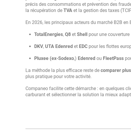
précis des consommations et prévention des fraudes
la récupération de
TVA
et la gestion des taxes (TCI
En 2026, les principaux acteurs du marché B2B en B
TotalEnergies
,
Q8
et
Shell
pour une couverture n
DKV
,
UTA Edenred
et
EDC
pour les flottes euro
Pluxee (ex-Sodexo
,)
Edenred
ou
FleetPass
pou
La méthode la plus efficace reste de
comparer plus
plus pratique pour votre activité.
Companeo facilite cette démarche : en quelques cli
carburant et sélectionner la solution la mieux adapté