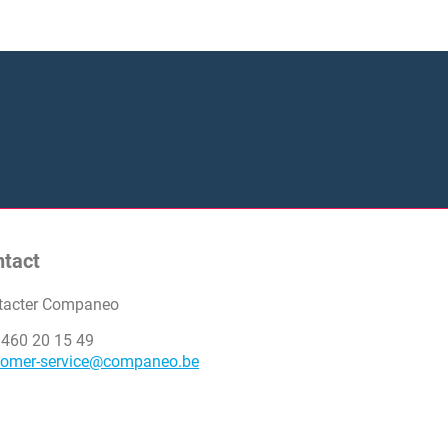
ntact
tacter Companeo
 460 20 15 49
tomer-service@companeo.be