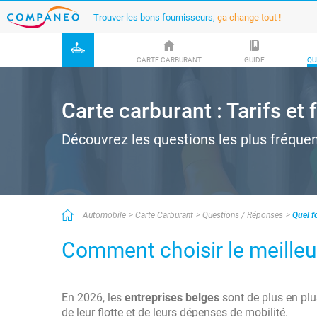
Trouver les bons fournisseurs,
ça change tout !
CARTE CARBURANT
GUIDE
QU
Carte carburant : Tarifs et
Découvrez les questions les plus fréque
Automobile
Carte Carburant
Questions / Réponses
Quel f
Comment choisir le meilleur
En 2026, les
entreprises belges
sont de plus en plu
de leur flotte et de leurs dépenses de mobilité.