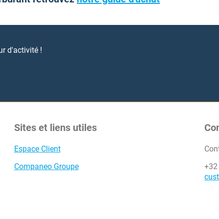
 d'activité !
Sites et liens utiles
Co
Espace Client
Con
Companeo Groupe
+32
cus