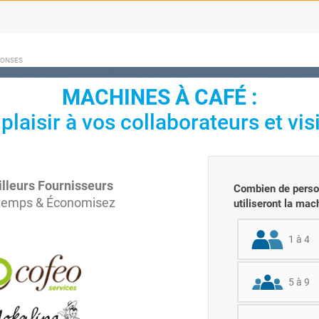
PONSES
MACHINES À CAFÉ :
 plaisir à vos collaborateurs et visi
lleurs Fournisseurs
Combien de person
temps & Économisez
utiliseront la mac
1 à 4
5 à 9