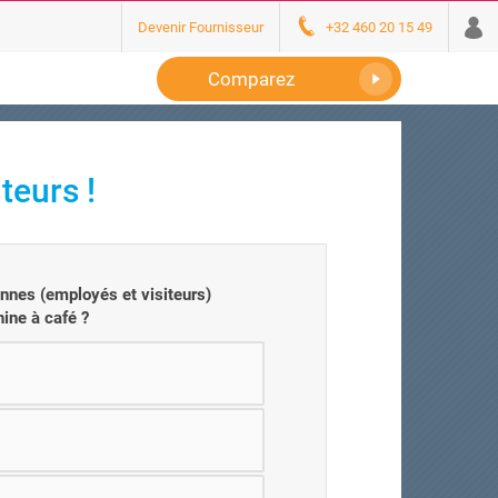
Devenir Fournisseur
+32 460 20 15 49
Comparez
teurs !
nes (employés et visiteurs)
hine à café ?