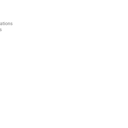
rations
s