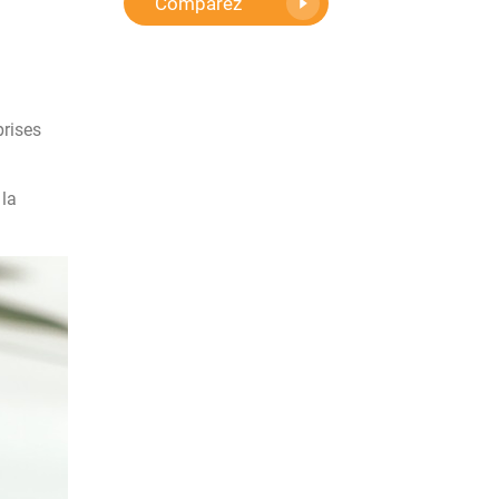
Comparez
prises
 la