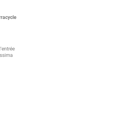
racycle
'entrée
issima