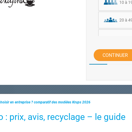
10 à 1
20 à 4
50 à 1
CONTINUER
Plus d
choisir en entreprise ? comparatif des modèles Krups 2026
: prix, avis, recyclage – le guide