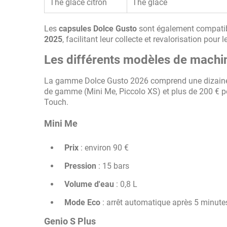
Thé glacé citron
Thé glacé
Les
capsules Dolce Gusto
sont également compatib
2025
, facilitant leur collecte et revalorisation pour
Les différents modèles de machi
La gamme Dolce Gusto 2026 comprend une dizaine de
de gamme (Mini Me, Piccolo XS) et plus de 200 € p
Touch.
Mini Me
Prix
: environ 90 €
Pression
: 15 bars
Volume d'eau
: 0,8 L
Mode Eco
: arrêt automatique après 5 minute
Genio S Plus