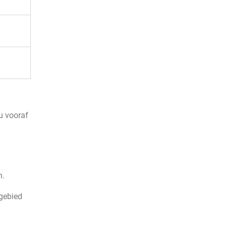
u vooraf
n.
 gebied