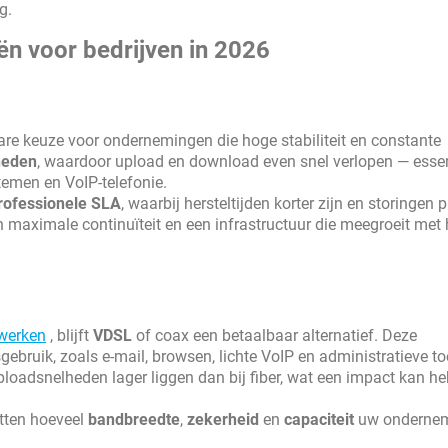
ng.
ën voor bedrijven in 2026
e keuze voor ondernemingen die hoge stabiliteit en constante
heden
, waardoor upload en download even snel verlopen — essen
temen en VoIP-telefonie.
rofessionele SLA
, waarbij hersteltijden korter zijn en storingen pr
van maximale continuïteit en een infrastructuur die meegroeit met
 werken
, blijft
VDSL
of coax een betaalbaar alternatief. Deze
ebruik, zoals e-mail, browsen, lichte VoIP en administratieve to
ploadsnelheden lager liggen dan bij fiber, wat een impact kan h
atten hoeveel
bandbreedte
,
zekerheid
en
capaciteit
uw onderne