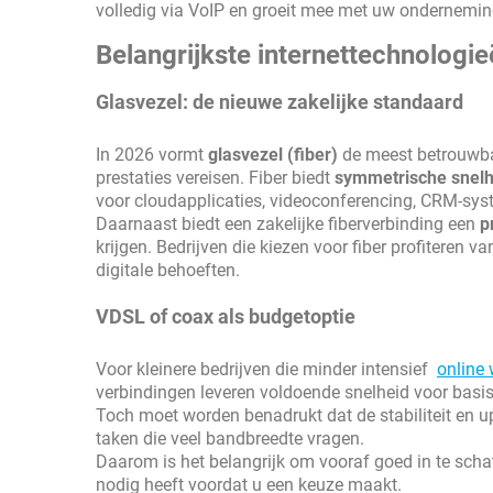
volledig via VoIP en groeit mee met uw ondernemi
Belangrijkste internettechnologie
Glasvezel: de nieuwe zakelijke standaard
In 2026 vormt
glasvezel (fiber)
de meest betrouwbar
prestaties vereisen. Fiber biedt
symmetrische snel
voor cloudapplicaties, videoconferencing, CRM-sys
Daarnaast biedt een zakelijke fiberverbinding een
p
krijgen. Bedrijven die kiezen voor fiber profiteren 
digitale behoeften.
VDSL of coax als budgetoptie
Voor kleinere bedrijven die minder intensief
online
verbindingen leveren voldoende snelheid voor basisg
Toch moet worden benadrukt dat de stabiliteit en u
taken die veel bandbreedte vragen.
Daarom is het belangrijk om vooraf goed in te sch
nodig heeft voordat u een keuze maakt.