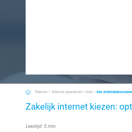
Telecom
Telecom operatoren
Gids
Een internetabonnemen
Zakelijk internet kiezen: o
Leestijd: 5 min