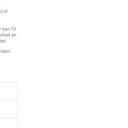
r
n/of
r dan 10
iteit en
den.
viders