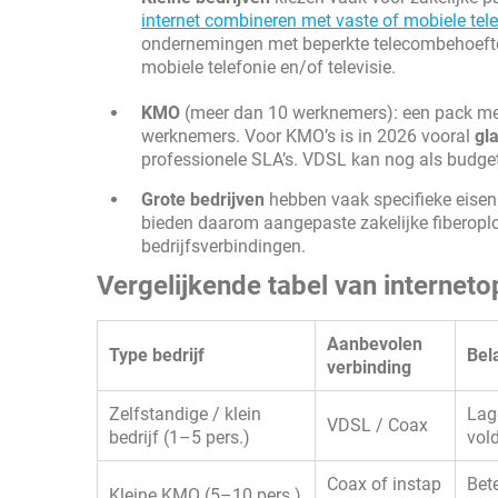
internet combineren met vaste of mobiele tel
ondernemingen met beperkte telecombehoeften
mobiele telefonie en/of televisie.
KMO
(meer dan 10 werknemers): een pack m
werknemers. Voor KMO’s is in 2026 vooral
gla
professionele SLA’s. VDSL kan nog als budg
Grote bedrijven
hebben vaak specifieke eisen 
bieden daarom aangepaste zakelijke fiberoplo
bedrijfsverbindingen.
Vergelijkende tabel van interneto
Aanbevolen
Type bedrijf
Bel
verbinding
Zelfstandige / klein
Lage
VDSL / Coax
bedrijf (1–5 pers.)
vol
Coax of instap
Bete
Kleine KMO (5–10 pers.)