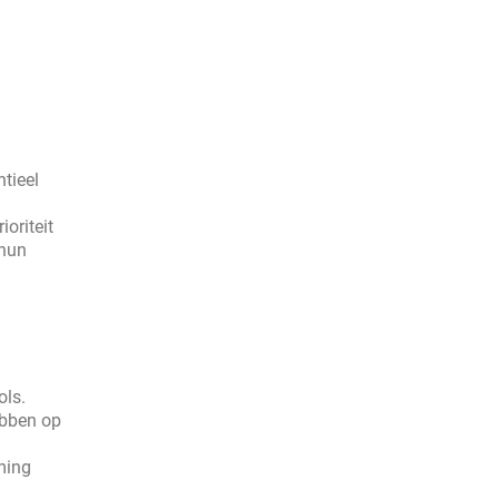
tieel
ioriteit
 hun
ols.
ebben op
ming