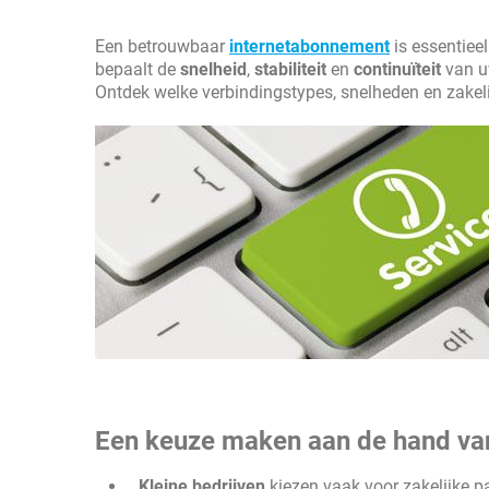
Een betrouwbaar
internetabonnement
is essentieel
bepaalt de
snelheid
,
stabiliteit
en
continuïteit
van uw
Ontdek welke verbindingstypes, snelheden en zakelij
Een keuze maken aan de hand van
Kleine bedrijven
kiezen vaak voor zakelijke 