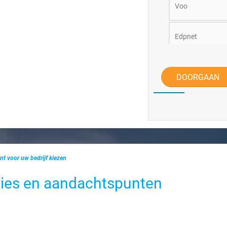
Voo
Edpnet
Andere
DOORGAAN
Nog geen provid
t voor uw bedrijf kiezen
pties en aandachtspunten