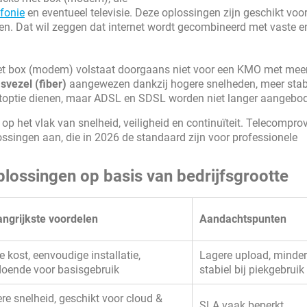
efonie
en eventueel televisie. Deze oplossingen zijn geschikt voo
. Dat wil zeggen dat internet wordt gecombineerd met vaste e
et box (modem) volstaat doorgaans niet voor een KMO met mee
svezel (fiber)
aangewezen dankzij hogere snelheden, meer stabil
etoptie dienen, maar ADSL en SDSL worden niet langer aangebo
op het vlak van snelheid, veiligheid en continuïteit. Telecompro
ssingen aan, die in 2026 de standaard zijn voor professionele
plossingen op basis van bedrijfsgrootte
angrijkste voordelen
Aandachtspunten
 kost, eenvoudige installatie,
Lagere upload, minder
doende voor basisgebruik
stabiel bij piekgebruik
re snelheid, geschikt voor cloud &
SLA vaak beperkt