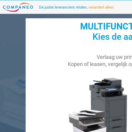
De juiste leveranciers vinden,
verandert alles!
MULTIFUNCT
Kies de aa
Verlaag uw pri
Kopen of leasen, vergelijk o