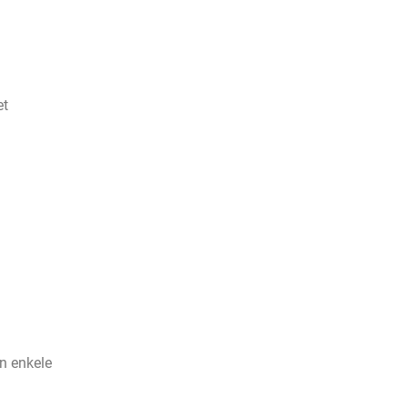
et
jn enkele