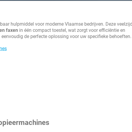
beloofd.
 die je in contact brengt met de
baar hulpmiddel voor moderne Vlaamse bedrijven. Deze veelzij
 tijdsgebrek kampt, vind je zo toch
 en faxen
in één compact toestel, wat zorgt voor efficiëntie en
eenvoudig de perfecte oplossing voor uw specifieke behoeften.
ines
kopieermachines