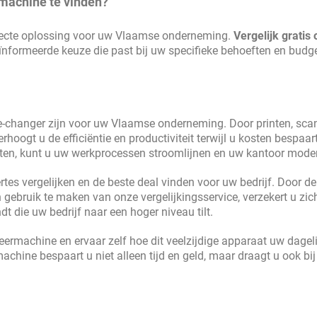
rmachine te vinden?
fecte oplossing voor uw Vlaamse onderneming.
Vergelijk gratis 
nformeerde keuze die past bij uw specifieke behoeften en budge
-changer zijn voor uw Vlaamse onderneming. Door printen, sca
hoogt u de efficiëntie en productiviteit terwijl u kosten bespaar
ten, kunt u uw werkprocessen stroomlijnen en uw kantoor moder
s vergelijken en de beste deal vinden voor uw bedrijf. Door de t
ebruik te maken van onze vergelijkingsservice, verzekert u zic
t die uw bedrijf naar een hoger niveau tilt.
eermachine en ervaar zelf hoe dit veelzijdige apparaat uw dagel
hine bespaart u niet alleen tijd en geld, maar draagt u ook bi