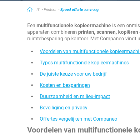
Uitstekende selectie van partnerbedrijven. Snel en efficiënt zoals 
IT
Printers
Spoed offerte aanvraag
Eenvoudig en efficiënt
Nuttige service voor wie zelf weinig tijd heeft! Uitstekende service
Een
multifunctionele kopieermachine
is een onmis
aanbieders van diensten waarnaar je op zoek bent. Als je zelf met
apparaten combineren
printen, scannen, kopiëren
snel wie je nodig hebt.
ruimtebesparing op kantoor. Met Companeo vindt u 
Voordelen van multifunctionele kopieermach
Types multifunctionele kopieermachines
De juiste keuze voor uw bedrijf
Kosten en besparingen
Duurzaamheid en milieu-impact
Beveiliging en privacy
Offertes vergelijken met Companeo
Voordelen van multifunctionele 