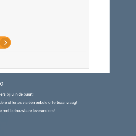
EO
rs bij u in de buurt!
erdere offertes via één enkele offerteaanvraag!
ice met betrouwbare leveranciers!