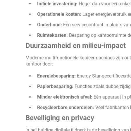
Initiële investering:
Hoger dan voor een enkele
Operationele kosten:
Lager energieverbruik e
Onderhoud:
Eén servicecontract in plaats va
Ruimtekosten:
Besparing op kantoorruimte do
Duurzaamheid en milieu-impact
Moderne multifunctionele kopieermachines zijn on
kantoor door:
Energiebesparing:
Energy Star-gecertificeerd
Papierbesparing:
Functies zoals dubbelzijdig
Minder elektronisch afval:
Eén apparaat in pl
Recycleerbare onderdelen:
Veel fabrikanten 
Beveiliging en privacy
In het huidige digitale tijdperk is de beveiliging 