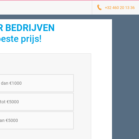
+32 460 20 13 36
R BEDRIJVEN
este prijs!
 dan €1000
tot €5000
an €5000