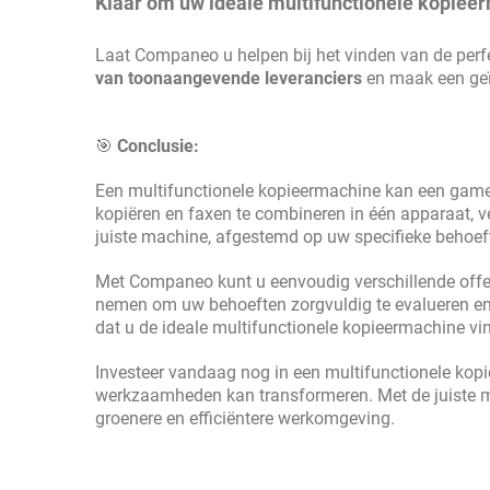
Klaar om uw ideale multifunctionele kopiee
Laat Companeo u helpen bij het vinden van de per
van toonaangevende leveranciers
en maak een geï
🎯
Conclusie:
Een multifunctionele kopieermachine kan een game
kopiëren en faxen te combineren in één apparaat, ver
juiste machine, afgestemd op uw specifieke behoef
Met Companeo kunt u eenvoudig verschillende offerte
nemen om uw behoeften zorgvuldig te evalueren en g
dat u de ideale multifunctionele kopieermachine vind
Investeer vandaag nog in een multifunctionele kopi
werkzaamheden kan transformeren. Met de juiste mac
groenere en efficiëntere werkomgeving.