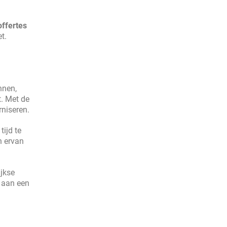
offertes
t.
nnen,
t. Met de
niseren.
ijd te
h ervan
ijkse
j aan een