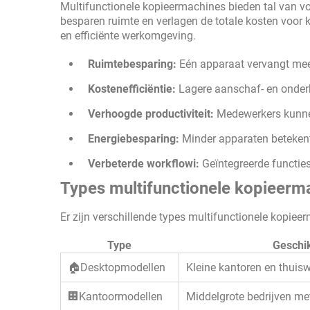
Multifunctionele kopieermachines bieden tal van v
besparen ruimte en verlagen de totale kosten voor
en efficiënte werkomgeving.
Ruimtebesparing:
Eén apparaat vervangt mee
Kostenefficiëntie:
Lagere aanschaf- en onder
Verhoogde productiviteit:
Medewerkers kunnen
Energiebesparing:
Minder apparaten betekent 
Verbeterde workflowi:
Geïntegreerde functie
Types multifunctionele kopieerm
Er zijn verschillende types multifunctionele kopiee
Type
Geschik
🏠Desktopmodellen
Kleine kantoren en thuis
🏢Kantoormodellen
Middelgrote bedrijven me