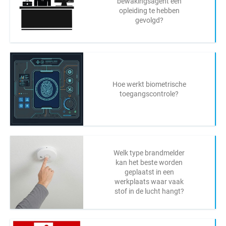
bewakingsagent een
opleiding te hebben
gevolgd?
Hoe werkt biometrische
toegangscontrole?
Welk type brandmelder
kan het beste worden
geplaatst in een
werkplaats waar vaak
stof in de lucht hangt?