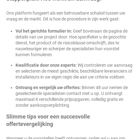
Ons platform fungeert als een betrouwbare schakel tussen uw
vraag en de markt. Dit is hoe de procedure in zijn werk gaat:
Vul het gerichte formulier in:
Geef bovenaan de pagina de
details van uw project door. Hoe specifieker u de gezochte
dienst, het product of de risicoklasse omschrijft, des te
nauwkeuriger en scherper de specialisten hun voorstel
kunnen formuleren.
Kwalificatie door onze experts:
Wij controleren uw aanvraag
en selecteren de meest geschikte, beschikbare leveranciers of
installateurs in uw eigen regio die aan uw criteria voldoen.
Ontvang en vergelijk uw offertes:
Binnen
48
uur nemen de
geselecteerde specialisten contact met u op. U ontvangt
maximaal
4
verschillende prijsopgaven, volledig gratis en
zonder aankoopverplichting.
Slimme tips voor een succesvolle
offertevergelijking
Wanneer u de voorstellen heeft ontvangen, raden wij u aan om