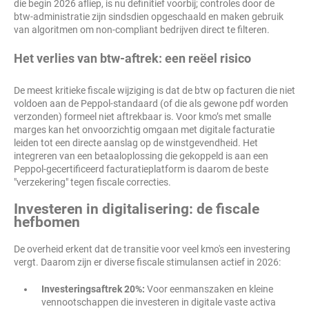
die begin 2026 afliep, is nu definitief voorbij; controles door de
btw-administratie zijn sindsdien opgeschaald en maken gebruik
van algoritmen om non-compliant bedrijven direct te filteren.
Het verlies van btw-aftrek: een reëel risico
De meest kritieke fiscale wijziging is dat de btw op facturen die niet
voldoen aan de Peppol-standaard (of die als gewone pdf worden
verzonden) formeel niet aftrekbaar is. Voor kmo’s met smalle
marges kan het onvoorzichtig omgaan met digitale facturatie
leiden tot een directe aanslag op de winstgevendheid. Het
integreren van een betaaloplossing die gekoppeld is aan een
Peppol-gecertificeerd facturatieplatform is daarom de beste
"verzekering" tegen fiscale correcties.
Investeren in digitalisering: de fiscale
hefbomen
De overheid erkent dat de transitie voor veel kmo's een investering
vergt. Daarom zijn er diverse fiscale stimulansen actief in 2026:
Investeringsaftrek 20%:
Voor eenmanszaken en kleine
vennootschappen die investeren in digitale vaste activa