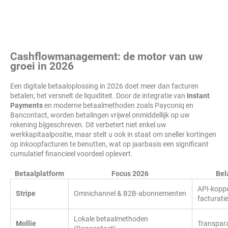
Cashflowmanagement: de motor van uw
groei in 2026
Een digitale betaaloplossing in 2026 doet meer dan facturen
betalen; het versnelt de liquiditeit. Door de integratie van
Instant
Payments
en moderne betaalmethoden zoals Payconiq en
Bancontact, worden betalingen vrijwel onmiddellijk op uw
rekening bijgeschreven. Dit verbetert niet enkel uw
werkkapitaalpositie, maar stelt u ook in staat om sneller kortingen
op inkoopfacturen te benutten, wat op jaarbasis een significant
cumulatief financieel voordeel oplevert.
Betaalplatform
Focus 2026
Bel
API-koppe
Stripe
Omnichannel & B2B-abonnementen
facturati
Lokale betaalmethoden
Mollie
Transpara