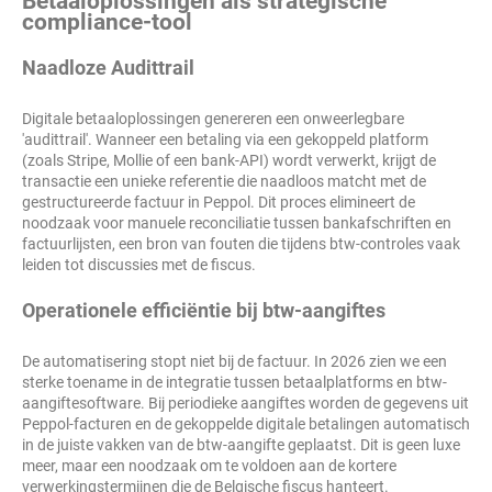
Betaaloplossingen als strategische
compliance-tool
Naadloze Audittrail
Digitale betaaloplossingen genereren een onweerlegbare
'audittrail'. Wanneer een betaling via een gekoppeld platform
(zoals Stripe, Mollie of een bank-API) wordt verwerkt, krijgt de
transactie een unieke referentie die naadloos matcht met de
gestructureerde factuur in Peppol. Dit proces elimineert de
noodzaak voor manuele reconciliatie tussen bankafschriften en
factuurlijsten, een bron van fouten die tijdens btw-controles vaak
leiden tot discussies met de fiscus.
Operationele efficiëntie bij btw-aangiftes
De automatisering stopt niet bij de factuur. In 2026 zien we een
sterke toename in de integratie tussen betaalplatforms en btw-
aangiftesoftware. Bij periodieke aangiftes worden de gegevens uit
Peppol-facturen en de gekoppelde digitale betalingen automatisch
in de juiste vakken van de btw-aangifte geplaatst. Dit is geen luxe
meer, maar een noodzaak om te voldoen aan de kortere
verwerkingstermijnen die de Belgische fiscus hanteert.