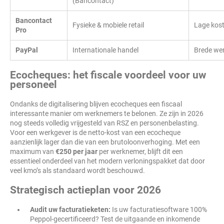
(Bancontact)
Bancontact
Fysieke & mobiele retail
Lage kost
Pro
PayPal
Internationale handel
Brede wer
Ecocheques: het fiscale voordeel voor uw
personeel
Ondanks de digitalisering blijven ecocheques een fiscaal
interessante manier om werknemers te belonen. Ze zijn in 2026
nog steeds volledig vrijgesteld van RSZ en personenbelasting.
Voor een werkgever is de netto-kost van een ecocheque
aanzienlijk lager dan die van een brutoloonverhoging. Met een
maximum van
€250 per jaar
per werknemer, blijft dit een
essentieel onderdeel van het modern verloningspakket dat door
veel kmo’s als standaard wordt beschouwd.
Strategisch actieplan voor 2026
Audit uw facturatieketen:
Is uw facturatiesoftware 100%
Peppol-gecertificeerd? Test de uitgaande en inkomende