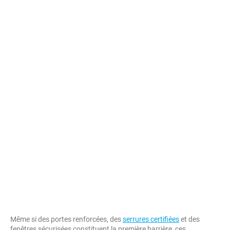
Même si des portes renforcées, des
serrures certifiées
et des
fenêtres sécurisées constituent la première barrière, ces