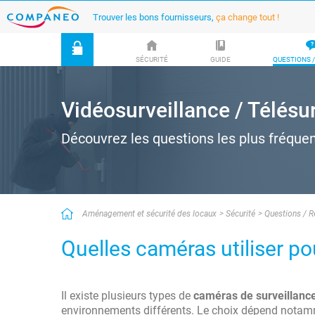
Trouver les bons fournisseurs,
ça change tout !
SÉCURITÉ
GUIDE
QUESTIONS 
Vidéosurveillance / Télésu
Découvrez les questions les plus fréque
Aménagement et sécurité des locaux
Sécurité
Questions / 
Quelles caméras utiliser po
Il existe plusieurs types de
caméras de surveillanc
environnements différents. Le choix dépend notammen