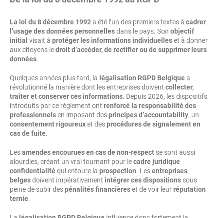
La loi du 8 décembre 1992
a été l’un des premiers textes à
cadrer
l’usage des données personnelles
dans le pays. Son
objectif
initial
visait à
protéger les informations individuelles
et à donner
aux citoyens le
droit d’accéder, de rectifier ou de supprimer leurs
données
.
Quelques années plus tard, la
légalisation RGPD Belgique
a
révolutionné la manière dont les entreprises doivent
collecter,
traiter et conserver ces informations
. Depuis 2026, les dispositifs
introduits par ce règlement ont
renforcé la responsabilité des
professionnels
en imposant des
principes d’accountability
, un
consentement rigoureux
et des
procédures de signalement en
cas de fuite
.
Les
amendes encourues en cas de non-respect
se sont aussi
alourdies, créant un vrai tournant pour le
cadre juridique
confidentialité
qui entoure la
prospection
. Les
entreprises
belges
doivent impérativement
intégrer ces dispositions
sous
peine de subir des
pénalités financières
et de voir leur
réputation
ternie
.
La
légalisation RGPD Belgique
influence donc fortement la