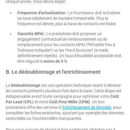
chaque année. Vous devez exiger :
Fréquence d'actualisation :
Le fournisseur doit actualiser
sa base idéalement de manière trimestrielle. Plus la
fréquence est élevée, plus la base de contacts est fiable.
Garantie NPAI :
Le prestataire doit proposer un
engagement contractuel de remboursement ou de
remplacement pour les contacts NPAI (*N’habite Pas à
l’Adresse Indiquée*) ou les *hard bounces* (e-mails
définitivement rejetés). Un taux d'invalidité acceptable doit
être négocié à
moins de 5 %
.
B. Le dédoublonnage et l'enrichissement
Le
Dédoublonnage
est une opération technique visant à éliminer
les contacts présents plusieurs fois dans la base. Cette étape est
indispensable avant toute campagne pour optimiser votre
Coût
Par Lead (CPL)
et votre
Coût Pour Mille (CPM)
. Un bon
prestataire offre des services d'
Enrichissement de données
pour
compléter les fiches existantes, ajoutant par exemple des données
sectorielles ou fonctionnelles manquantes.
Pour vous assurer de choisir le bon partenaire, n'hésitez pas à