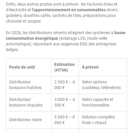
Enfin, deux autres postes sont à prévoir : les factures d'eau et
d'électricité et
l'approvisionnement en consommables
divers :
gobelets, dosettes cafés, sachets de thés, préparations pour
chocolat et soupes.
En 2026, les distributeurs récents intègrent des systèmes à
basse
consommation énergétique
(éclairage LED, mode veille
automatique), répondant aux exigences ESG des entreprises
belges.
Estimation
Poste de coût
À prévoir
(HTVA)
Distributeur
2 500 € – 4
Selon options
boissons fraîches
000 €
(cashless, télémétrie)
Distributeur
3 000 € – 4
Selon capacité et
boissons chaudes
500 €
fonctionnalités
5 500 € – 8
Solution complète
Distributeur mixte
000 €
froid + chaud