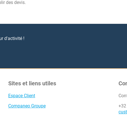
lir des devis.
 d'activité !
Sites et liens utiles
Co
Espace Client
Con
Companeo Groupe
+32
cus