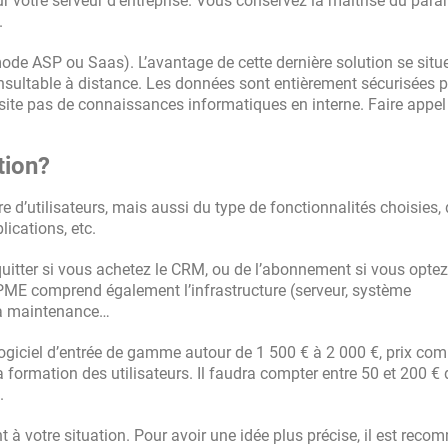
sur votre serveur d’entreprise. Vous conservez la maîtrise du par
.
mode ASP ou Saas). L’avantage de cette dernière solution se situ
 consultable à distance. Les données sont entièrement sécurisées 
ssite pas de connaissances informatiques en interne. Faire appel
tion?
e d’utilisateurs, mais aussi du type de fonctionnalités choisies,
lications, etc.
cquitter si vous achetez le CRM, ou de l’abonnement si vous opte
e PME comprend également l’infrastructure (serveur, système
, la maintenance…
logiciel d’entrée de gamme autour de 1 500 € à 2 000 €, prix co
 la formation des utilisateurs. Il faudra compter entre 50 et 200 € 
.
à votre situation. Pour avoir une idée plus précise, il est rec