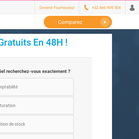
Devenir Fournisseur
+32 466 909 304
Comparez
ratuits En 48H !
ciel recherchez-vous exactement ?
mptabilité
cturation
stion de stock