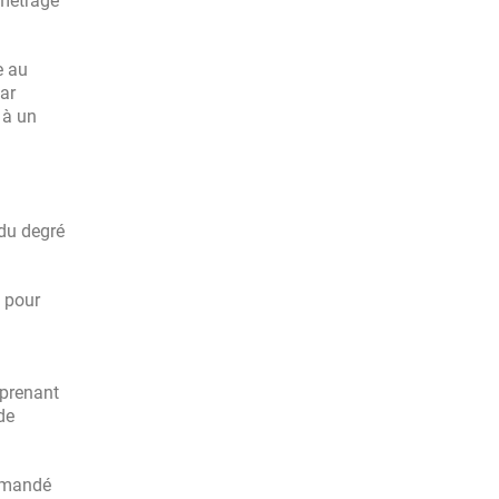
amétrage
e au
par
 à un
 du degré
z pour
mprenant
de
ommandé