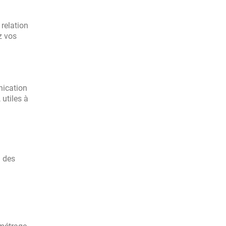
 relation
z vos
nication
 utiles à
n des