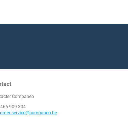
ntact
tacter Companeo
 466 909 304
tomer-service@companeo.be