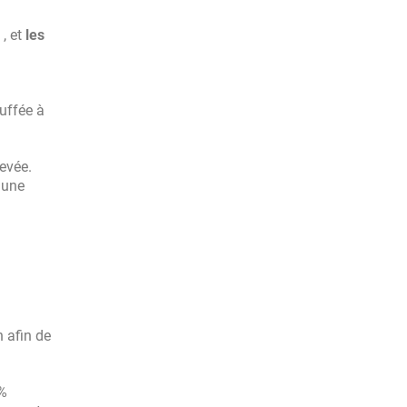
, et
les
auffée à
levée.
 une
n afin de
 %