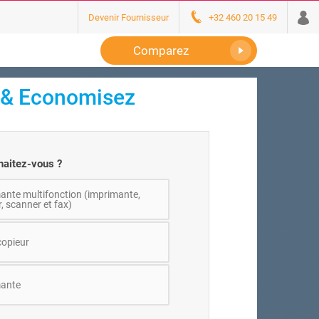
Devenir Fournisseur
+32 460 20 15 49
Comparez
 & Economisez
haitez-vous ?
ante multifonction (imprimante,
, scanner et fax)
opieur
ante