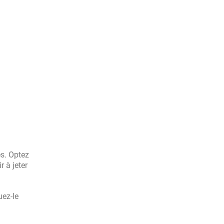
es. Optez
 à jeter
uez-le