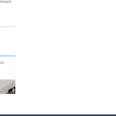
tamment
ur