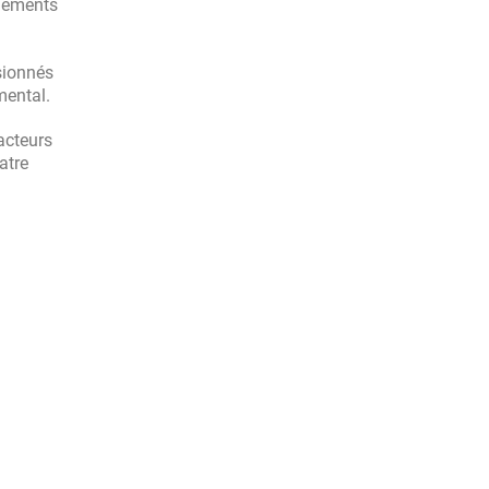
nnements
isionnés
mental.
 acteurs
atre