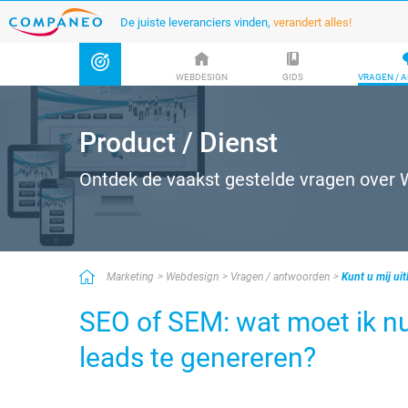
De juiste leveranciers vinden,
verandert alles!
WEBDESIGN
GIDS
VRAGEN / 
Product / Dienst
Ontdek de vaakst gestelde vragen over
Marketing
Webdesign
Vragen / antwoorden
Kunt u mij ui
SEO of SEM: wat moet ik nu
leads te genereren?