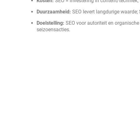
Kosten:
SEO = investering in content/techniek
Duurzaamheid:
SEO levert langdurige waarde; SE
Doelstelling:
SEO voor autoriteit en organische
seizoensacties.