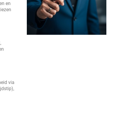
en en
kiezen
,
en
eid via
jdstip),