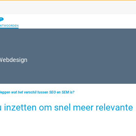
ANTWOORDEN
 Webdesign
tleggen wat het verschil tussen SEO en SEM is?
 inzetten om snel meer relevante