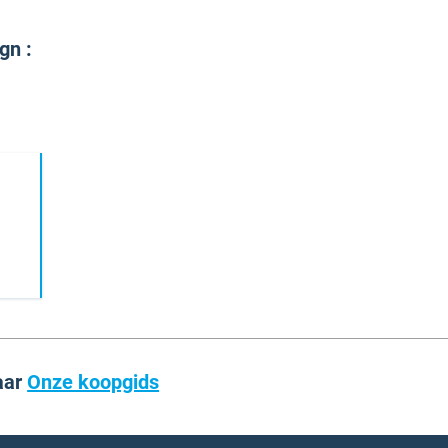
gn :
aar
Onze koopgids