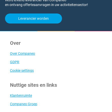
Word erkend leverancier van Companeo
en ontvang offerteaanvragen in uw activiteitensector!
Leverancier worden
Over
Over Companeo
GDPR
Cookie settings
Nuttige sites en links
Klantenruimte
Companeo Groep