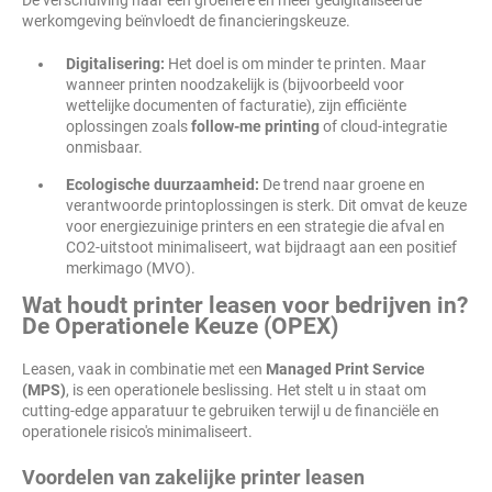
De verschuiving naar een groenere en meer gedigitaliseerde
werkomgeving beïnvloedt de financieringskeuze.
Digitalisering:
Het doel is om minder te printen. Maar
wanneer printen noodzakelijk is (bijvoorbeeld voor
wettelijke documenten of facturatie), zijn efficiënte
oplossingen zoals
follow-me printing
of cloud-integratie
onmisbaar.
Ecologische duurzaamheid:
De trend naar groene en
verantwoorde printoplossingen is sterk. Dit omvat de keuze
voor energiezuinige printers en een strategie die afval en
CO2-uitstoot minimaliseert, wat bijdraagt aan een positief
merkimago (MVO).
Wat houdt printer leasen voor bedrijven in?
De Operationele Keuze (OPEX)
Leasen, vaak in combinatie met een
Managed Print Service
(MPS)
, is een operationele beslissing. Het stelt u in staat om
cutting-edge apparatuur te gebruiken terwijl u de financiële en
operationele risico's minimaliseert.
Voordelen van zakelijke printer leasen