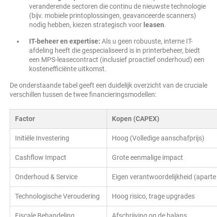
veranderende sectoren die continu de nieuwste technologie
(bijv. mobiele printoplossingen, geavanceerde scanners)
nodig hebben, kiezen strategisch voor
leasen
.
IT-beheer en expertise:
Als u geen robuuste, interne IT-
afdeling heeft die gespecialiseerd is in printerbeheer, biedt
een MPS-leasecontract (inclusief proactief onderhoud) een
kostenefficiënte uitkomst.
De onderstaande tabel geeft een duidelijk overzicht van de cruciale
verschillen tussen de twee financieringsmodellen:
Factor
Kopen (CAPEX)
Initiële Investering
Hoog (Volledige aanschafprijs)
Cashflow Impact
Grote eenmalige impact
Onderhoud & Service
Eigen verantwoordelijkheid (aparte
Technologische Veroudering
Hoog risico, trage upgrades
Fiscale Behandeling
Afschrijving op de balans