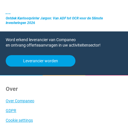
Ontdek Kantoorprinter Jargon: Van ADF tot OCR voor de Slimste
Investeringen 2026
Word erkend leverancier van Companeo
en ontvang offerteaanvragen in uw activiteitensector!
Leverancier worden
Over
Over Companeo
GDPR
Cookie settings