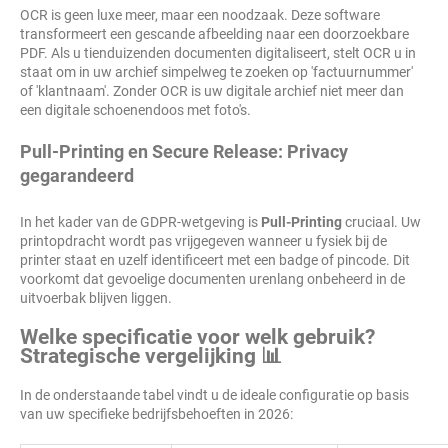
OCR is geen luxe meer, maar een noodzaak. Deze software
transformeert een gescande afbeelding naar een doorzoekbare
PDF. Als u tienduizenden documenten digitaliseert, stelt OCR u in
staat om in uw archief simpelweg te zoeken op 'factuurnummer'
of 'klantnaam'. Zonder OCR is uw digitale archief niet meer dan
een digitale schoenendoos met foto's.
Pull-Printing en Secure Release: Privacy
gegarandeerd
In het kader van de GDPR-wetgeving is
Pull-Printing
cruciaal. Uw
printopdracht wordt pas vrijgegeven wanneer u fysiek bij de
printer staat en uzelf identificeert met een badge of pincode. Dit
voorkomt dat gevoelige documenten urenlang onbeheerd in de
uitvoerbak blijven liggen.
Welke specificatie voor welk gebruik?
Strategische vergelijking 📊
In de onderstaande tabel vindt u de ideale configuratie op basis
van uw specifieke bedrijfsbehoeften in 2026: