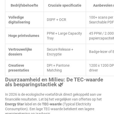
Bedrijfsbehoefte
Cruciale specificatie
Aanbevolen 
Volledige
100+ scans per
DSPF + OCR
digitalisering
Searchable PDF
PPM + Large Capacity
45 PPM / 2.000 
Hoge printvolumes
Tray
papiercapacitei
Vertrouwelijke
Secure Release +
Badge-lezer of 
dossiers
Encryptie
Creatieve
DPI + Pantone
1200 x 1200 DPI
presentaties
Matching
driver
Duurzaamheid en Milieu: De TEC-waarde
als besparingstactiek 🌿
In 2026 is de ecologische voetafdruk direct gekoppeld aan uw
financiële resultaten. Let bij het vergelijken van offertes op het
Energy Star
label en de
TEC-waarde
(Typical Electricity
Consumption). Een lage TEC-waarde betekent een lagere
energierekening op jaarbasis.