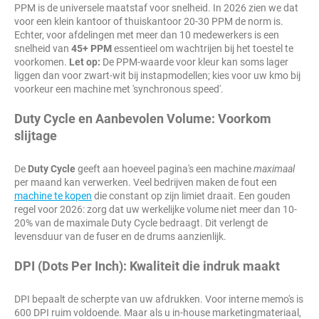
PPM is de universele maatstaf voor snelheid. In 2026 zien we dat
voor een klein kantoor of thuiskantoor 20-30 PPM de norm is.
Echter, voor afdelingen met meer dan 10 medewerkers is een
snelheid van
45+ PPM
essentieel om wachtrijen bij het toestel te
voorkomen.
Let op:
De PPM-waarde voor kleur kan soms lager
liggen dan voor zwart-wit bij instapmodellen; kies voor uw kmo bij
voorkeur een machine met 'synchronous speed'.
Duty Cycle en Aanbevolen Volume: Voorkom
slijtage
De
Duty Cycle
geeft aan hoeveel pagina's een machine
maximaal
per maand kan verwerken. Veel bedrijven maken de fout een
machine te kopen
die constant op zijn limiet draait. Een gouden
regel voor 2026: zorg dat uw werkelijke volume niet meer dan 10-
20% van de maximale Duty Cycle bedraagt. Dit verlengt de
levensduur van de fuser en de drums aanzienlijk.
DPI (Dots Per Inch): Kwaliteit die indruk maakt
DPI bepaalt de scherpte van uw afdrukken. Voor interne memo's is
600 DPI ruim voldoende. Maar als u in-house marketingmateriaal,