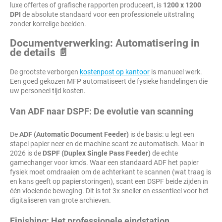
luxe offertes of grafische rapporten produceert, is
1200 x 1200
DPI
de absolute standaard voor een professionele uitstraling
zonder korrelige beelden.
Documentverwerking: Automatisering in
de details 📄
De grootste verborgen
kostenpost op kantoor
is manueel werk.
Een goed gekozen MFP automatiseert de fysieke handelingen die
uw personeel tijd kosten.
Van ADF naar DSPF: De evolutie van scanning
De
ADF (Automatic Document Feeder)
is de basis: u legt een
stapel papier neer en de machine scant ze automatisch. Maar in
2026 is de
DSPF (Duplex Single Pass Feeder)
de echte
gamechanger voor kmo's. Waar een standaard ADF het papier
fysiek moet omdraaien om de achterkant te scannen (wat traag is
en kans geeft op papierstoringen), scant een DSPF beide zijden in
één vloeiende beweging. Dit is tot 3x sneller en essentieel voor het
digitaliseren van grote archieven.
Finishing: Het professionele eindstation