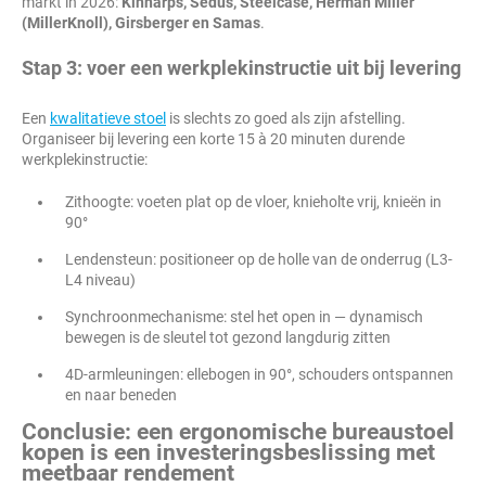
markt in 2026:
Kinnarps, Sedus, Steelcase, Herman Miller
(MillerKnoll), Girsberger en Samas
.
Stap 3: voer een werkplekinstructie uit bij levering
Een
kwalitatieve stoel
is slechts zo goed als zijn afstelling.
Organiseer bij levering een korte 15 à 20 minuten durende
werkplekinstructie:
Zithoogte: voeten plat op de vloer, knieholte vrij, knieën in
90°
Lendensteun: positioneer op de holle van de onderrug (L3-
L4 niveau)
Synchroonmechanisme: stel het open in — dynamisch
bewegen is de sleutel tot gezond langdurig zitten
4D-armleuningen: ellebogen in 90°, schouders ontspannen
en naar beneden
Conclusie: een ergonomische bureaustoel
kopen is een investeringsbeslissing met
meetbaar rendement