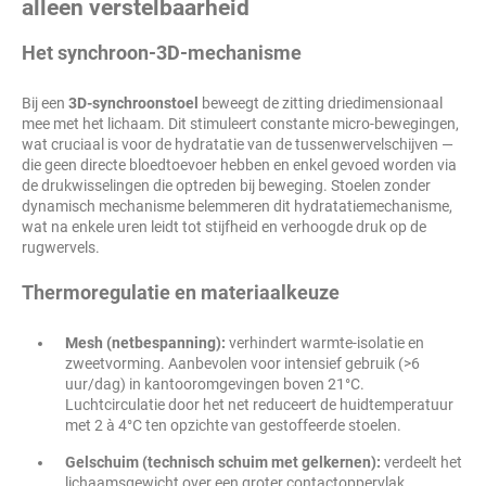
alleen verstelbaarheid
Het synchroon-3D-mechanisme
Bij een
3D-synchroonstoel
beweegt de zitting driedimensionaal
mee met het lichaam. Dit stimuleert constante micro-bewegingen,
wat cruciaal is voor de hydratatie van de tussenwervelschijven —
die geen directe bloedtoevoer hebben en enkel gevoed worden via
de drukwisselingen die optreden bij beweging. Stoelen zonder
dynamisch mechanisme belemmeren dit hydratatiemechanisme,
wat na enkele uren leidt tot stijfheid en verhoogde druk op de
rugwervels.
Thermoregulatie en materiaalkeuze
Mesh (netbespanning):
verhindert warmte-isolatie en
zweetvorming. Aanbevolen voor intensief gebruik (>6
uur/dag) in kantooromgevingen boven 21°C.
Luchtcirculatie door het net reduceert de huidtemperatuur
met 2 à 4°C ten opzichte van gestoffeerde stoelen.
Gelschuim (technisch schuim met gelkernen):
verdeelt het
lichaamsgewicht over een groter contactoppervlak,