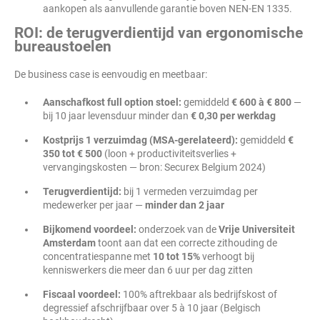
aankopen als aanvullende garantie boven NEN-EN 1335.
ROI: de terugverdientijd van ergonomische
bureaustoelen
De business case is eenvoudig en meetbaar:
Aanschafkost full option stoel:
gemiddeld
€ 600 à € 800
—
bij 10 jaar levensduur minder dan
€ 0,30 per werkdag
Kostprijs 1 verzuimdag (MSA-gerelateerd):
gemiddeld
€
350 tot € 500
(loon + productiviteitsverlies +
vervangingskosten — bron: Securex Belgium 2024)
Terugverdientijd:
bij 1 vermeden verzuimdag per
medewerker per jaar —
minder dan 2 jaar
Bijkomend voordeel:
onderzoek van de
Vrije Universiteit
Amsterdam
toont aan dat een correcte zithouding de
concentratiespanne met
10 tot 15%
verhoogt bij
kenniswerkers die meer dan 6 uur per dag zitten
Fiscaal voordeel:
100% aftrekbaar als bedrijfskost of
degressief afschrijfbaar over 5 à 10 jaar (Belgisch