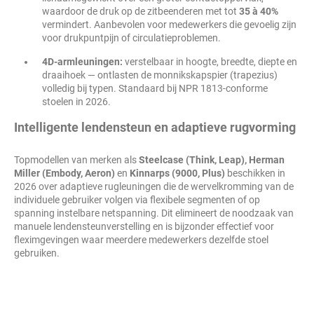
waardoor de druk op de zitbeenderen met tot
35 à 40%
vermindert. Aanbevolen voor medewerkers die gevoelig zijn
voor drukpuntpijn of circulatieproblemen.
4D-armleuningen:
verstelbaar in hoogte, breedte, diepte en
draaihoek — ontlasten de monnikskapspier (trapezius)
volledig bij typen. Standaard bij NPR 1813-conforme
stoelen in 2026.
Intelligente lendensteun en adaptieve rugvorming
Topmodellen van merken als
Steelcase (Think, Leap), Herman
Miller (Embody, Aeron)
en
Kinnarps (9000, Plus)
beschikken in
2026 over adaptieve rugleuningen die de wervelkromming van de
individuele gebruiker volgen via flexibele segmenten of op
spanning instelbare netspanning. Dit elimineert de noodzaak van
manuele lendensteunverstelling en is bijzonder effectief voor
fleximgevingen waar meerdere medewerkers dezelfde stoel
gebruiken.