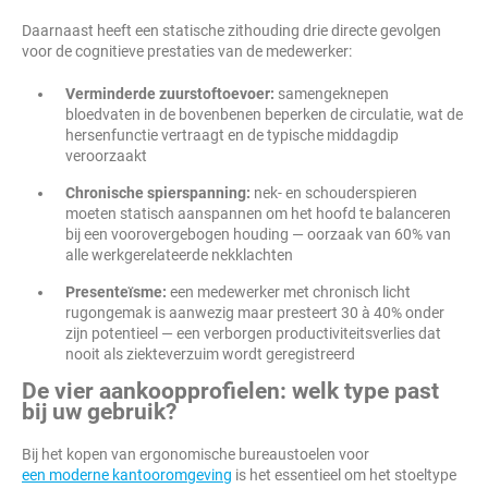
Daarnaast heeft een statische zithouding drie directe gevolgen
voor de cognitieve prestaties van de medewerker:
Verminderde zuurstoftoevoer:
samengeknepen
bloedvaten in de bovenbenen beperken de circulatie, wat de
hersenfunctie vertraagt en de typische middagdip
veroorzaakt
Chronische spierspanning:
nek- en schouderspieren
moeten statisch aanspannen om het hoofd te balanceren
bij een voorovergebogen houding — oorzaak van 60% van
alle werkgerelateerde nekklachten
Presenteïsme:
een medewerker met chronisch licht
rugongemak is aanwezig maar presteert 30 à 40% onder
zijn potentieel — een verborgen productiviteitsverlies dat
nooit als ziekteverzuim wordt geregistreerd
De vier aankoopprofielen: welk type past
bij uw gebruik?
Bij het kopen van ergonomische bureaustoelen voor
een moderne kantooromgeving
is het essentieel om het stoeltype