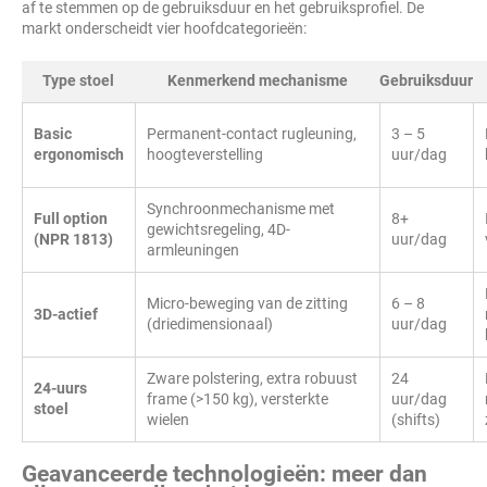
af te stemmen op de gebruiksduur en het gebruiksprofiel. De
markt onderscheidt vier hoofdcategorieën:
Type stoel
Kenmerkend mechanisme
Gebruiksduur
Basic
Permanent-contact rugleuning,
3 – 5
ergonomisch
hoogteverstelling
uur/dag
Synchroonmechanisme met
Full option
8+
gewichtsregeling, 4D-
(NPR 1813)
uur/dag
armleuningen
Micro-beweging van de zitting
6 – 8
3D-actief
(driedimensionaal)
uur/dag
Zware polstering, extra robuust
24
24-uurs
frame (>150 kg), versterkte
uur/dag
stoel
wielen
(shifts)
Geavanceerde technologieën: meer dan