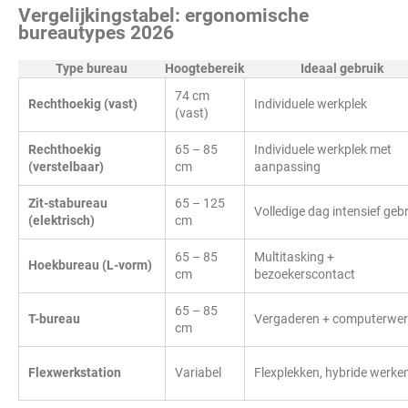
Vergelijkingstabel: ergonomische
bureautypes 2026
Type bureau
Hoogtebereik
Ideaal gebruik
74 cm
Rechthoekig (vast)
Individuele werkplek
(vast)
Rechthoekig
65 – 85
Individuele werkplek met
(verstelbaar)
cm
aanpassing
Zit-stabureau
65 – 125
Volledige dag intensief geb
(elektrisch)
cm
65 – 85
Multitasking +
Hoekbureau (L-vorm)
cm
bezoekerscontact
65 – 85
T-bureau
Vergaderen + computerwer
cm
Flexwerkstation
Variabel
Flexplekken, hybride werke