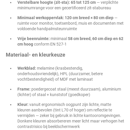
Verstelbare hoogte (zit-sta):
65 tot 125 cm
— verplichte
minimumrange voor een gecertificeerd zit-stabureau
Minimaal werkoppervlak:
120 cm breed × 80 cm diep
—
ruimte voor monitor, toetsenbord, muis en documenten met
voldoende handpalmsteunruimte
Vrije beenruimte:
minimaal
58 cm breed, 60 cm diep en 62
cm hoog
conform EN 527-1
Materiaal- en kleurkeuze
Werkblad:
melamine (krasbestendig,
onderhoudsvriendelijk), HPL (duurzamer, betere
vochtbestendigheid) of MDF met laminaat
Frame:
poedergecoat staal (meest duurzaam), aluminium
(lichter) of staal + kunststof (goedkoper)
Kleur:
vanuit ergonomisch oogpunt zijn lichte, matte
kleuren aanbevolen (tint L70 of hoger) om reflectie te
vermijden — zeker bij gebruik in lichte kantooromgevingen.
Donkere kleuren absorbereren meer licht maar verhogen het
contrastrisico bij beeldschermwerk