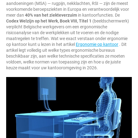
aandoeningen (MSA) — rugpijn, nekklachten, RSI — zijn de meest
voorkomende beroepsziekten in Europa en verantwoordelijk voor
meer dan
40% van het ziekteverzuim
in kantoorfuncties. De
Codex Welzijn op het Werk, Boek VIII, Titel 1
(beeldschermwerk)
verplicht Belgische werkgevers om een ergonomische
risicoanalyse van de werkplekken uit te voeren en de nodige
maatregelen te treffen. Wat we exact verstaan onder ergonomie
op kantoor kunt u lezen in het artikel
Ergonomie op kantoor
. Dit
artikel legt volledig uit welke types ergonomische bureaus
beschikbaar zijn, aan welke technische specificaties ze moeten
voldoen, welke normen van toepassing zijn en hoe u de juiste
keuze maakt voor uw kantooromgeving in 2026.