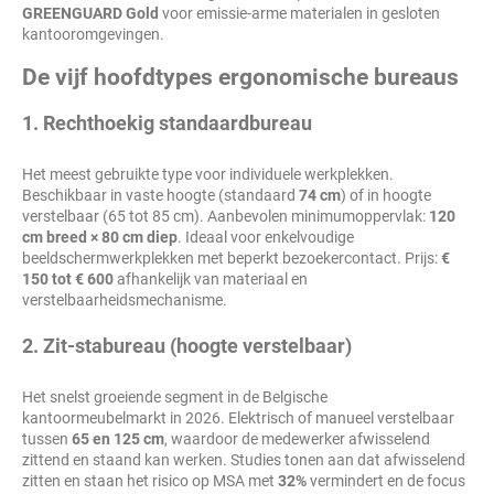
GREENGUARD Gold
voor emissie-arme materialen in gesloten
kantooromgevingen.
De vijf hoofdtypes ergonomische bureaus
1. Rechthoekig standaardbureau
Het meest gebruikte type voor individuele werkplekken.
Beschikbaar in vaste hoogte (standaard
74 cm
) of in hoogte
verstelbaar (65 tot 85 cm). Aanbevolen minimumoppervlak:
120
cm breed × 80 cm diep
. Ideaal voor enkelvoudige
beeldschermwerkplekken met beperkt bezoekercontact. Prijs:
€
150 tot € 600
afhankelijk van materiaal en
verstelbaarheidsmechanisme.
2. Zit-stabureau (hoogte verstelbaar)
Het snelst groeiende segment in de Belgische
kantoormeubelmarkt in 2026. Elektrisch of manueel verstelbaar
tussen
65 en 125 cm
, waardoor de medewerker afwisselend
zittend en staand kan werken. Studies tonen aan dat afwisselend
zitten en staan het risico op MSA met
32%
vermindert en de focus