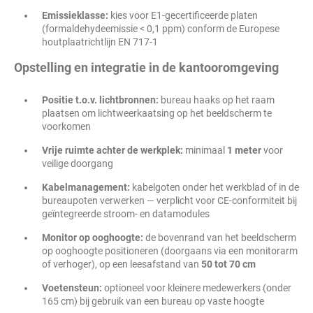
Emissieklasse:
kies voor E1-gecertificeerde platen
(formaldehydeemissie < 0,1 ppm) conform de Europese
houtplaatrichtlijn EN 717-1
Opstelling en integratie in de kantooromgeving
Positie t.o.v. lichtbronnen:
bureau haaks op het raam
plaatsen om lichtweerkaatsing op het beeldscherm te
voorkomen
Vrije ruimte achter de werkplek:
minimaal
1 meter
voor
veilige doorgang
Kabelmanagement:
kabelgoten onder het werkblad of in de
bureaupoten verwerken — verplicht voor CE-conformiteit bij
geïntegreerde stroom- en datamodules
Monitor op ooghoogte:
de bovenrand van het beeldscherm
op ooghoogte positioneren (doorgaans via een monitorarm
of verhoger), op een leesafstand van
50 tot 70 cm
Voetensteun:
optioneel voor kleinere medewerkers (onder
165 cm) bij gebruik van een bureau op vaste hoogte