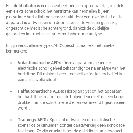
Een
defibrillator
is een essentieel medisch apparaat dat, middels
een elektrische schok, het hartritme kan herstellen bij een
plotselinge hartstilstand veroorzaakt door ventrikelfibrillatie. Het
apparaat is ontworpen om door iedereen te worden gebruikt,
ongeacht de medische achtergrond, dankzij de duidelijke
gesproken instructies en automatische ritmeanalyse.
Er zijn verschillende types AED's beschikbaar, elk met unieke
kenmerken:
Volautomatische AED's:
Deze apparaten dienen de
elektrische schok geheel zelfstandig toe na analyse van het
hartritme. Dit minimaliseert menselijke fouten en twijfel in
een stressvolle situatie.
Halfautomatische AED's:
Hierbij analyseert het apparaat
het hartritme, maar moet de hulpverlener zelf op een knop
drukken om de schok toe te dienen wanneer dit geadviseerd
wordt.
Trainings-AED's:
Speciaal ontworpen om realistische
scenario's te simuleren zonder daadwerkelijk een schok toe
te dienen. Ze zijn cruciaal voor de opleiding van personeel.