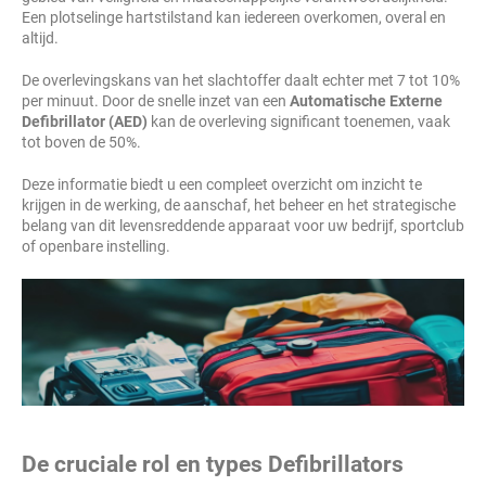
Een plotselinge hartstilstand kan iedereen overkomen, overal en
altijd.
De overlevingskans van het slachtoffer daalt echter met 7 tot 10%
per minuut. Door de snelle inzet van een
Automatische Externe
Defibrillator (AED)
kan de overleving significant toenemen, vaak
tot boven de 50%.
Deze informatie biedt u een compleet overzicht om inzicht te
krijgen in de werking, de aanschaf, het beheer en het strategische
belang van dit levensreddende apparaat voor uw bedrijf, sportclub
of openbare instelling.
De cruciale rol en types Defibrillators