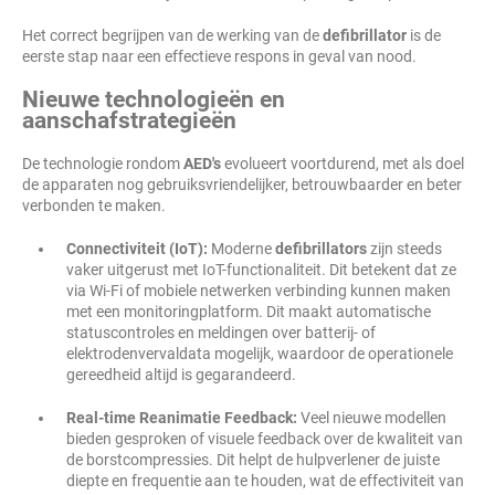
Het correct begrijpen van de werking van de
defibrillator
is de
eerste stap naar een effectieve respons in geval van nood.
Nieuwe technologieën en
aanschafstrategieën
De technologie rondom
AED's
evolueert voortdurend, met als doel
de apparaten nog gebruiksvriendelijker, betrouwbaarder en beter
verbonden te maken.
Connectiviteit (IoT):
Moderne
defibrillators
zijn steeds
vaker uitgerust met IoT-functionaliteit. Dit betekent dat ze
via Wi-Fi of mobiele netwerken verbinding kunnen maken
met een monitoringplatform. Dit maakt automatische
statuscontroles en meldingen over batterij- of
elektrodenvervaldata mogelijk, waardoor de operationele
gereedheid altijd is gegarandeerd.
Real-time Reanimatie Feedback:
Veel nieuwe modellen
bieden gesproken of visuele feedback over de kwaliteit van
de borstcompressies. Dit helpt de hulpverlener de juiste
diepte en frequentie aan te houden, wat de effectiviteit van