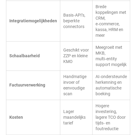
Brede
koppelingen met
Basis‑API’s,
CRM,
Integratiemogelijkheden
beperkte
e‑commerce,
connectors
kassa, HRM en
meer
Meegroeit met
Geschikt voor
MKB,
Schaalbaarheid
ZZP en kleine
multi‑entity
KMO
support mogelijk
Handmatige
AI‑ondersteunde
invoer of
herkenning en
Factuurverwerking
eenvoudige
automatische
scan
boeking
Hogere
Lager
investering,
Kosten
maandelijks
lagere TCO door
tarief
tijds‑ en
foutreductie