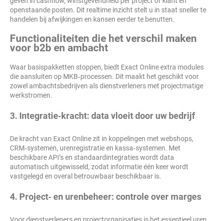
geven in cashflow, winstgevendheid per project of klant en
openstaande posten. Dit realtime inzicht stelt u in staat sneller te
handelen bij afwijkingen en kansen eerder te benutten.
Functionaliteiten die het verschil maken
voor b2b en ambacht
Waar basispakketten stoppen, biedt Exact Online extra modules
die aansluiten op MKB‑processen. Dit maakt het geschikt voor
zowel ambachtsbedrijven als dienstverleners met projectmatige
werkstromen.
3. Integratie‑kracht: data vloeit door uw bedrijf
De kracht van Exact Online zit in koppelingen met webshops,
CRM‑systemen, urenregistratie en kassa‑systemen. Met
beschikbare API’s en standaardintegraties wordt data
automatisch uitgewisseld, zodat informatie één keer wordt
vastgelegd en overal betrouwbaar beschikbaar is.
4. Project‑ en urenbeheer: controle over marges
Voor dienstverleners en projectorganisaties is het essentieel uren