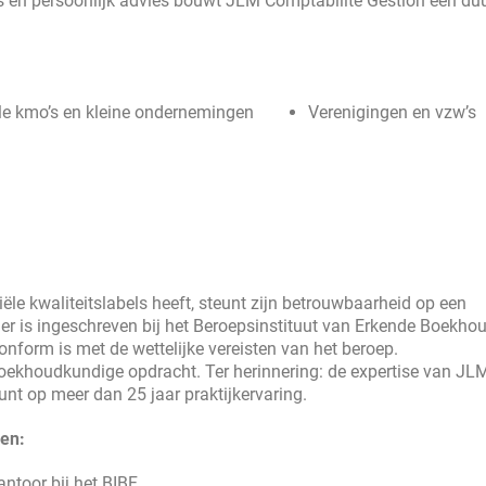
s en persoonlijk advies bouwt JLM Comptabilité Gestion een d
le kmo’s en kleine ondernemingen
Verenigingen en vzw’s
iële kwaliteitslabels heeft, steunt zijn betrouwbaarheid op een
er is ingeschreven bij het Beroepsinstituut van Erkende Boekho
conform is met de wettelijke vereisten van het beroep.
boekhoudkundige opdracht. Ter herinnering: de expertise van JL
nt op meer dan 25 jaar praktijkervaring.
gen:
antoor bij het BIBF