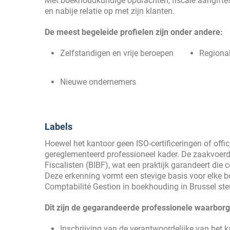
Met boekhoudkundige opdrachten, fiscale aangifte
en nabije relatie op met zijn klanten.
De meest begeleide profielen zijn onder andere:
Zelfstandigen en vrije beroepen
Regiona
Nieuwe ondernemers
Labels
Hoewel het kantoor geen ISO-certificeringen of offic
gereglementeerd professioneel kader. De zaakvoerd
Fiscalisten (BIBF), wat een praktijk garandeert die 
Deze erkenning vormt een stevige basis voor elke 
Comptabilité Gestion in boekhouding in Brussel steu
Dit zijn de gegarandeerde professionele waarbor
Inschrijving van de verantwoordelijke van het k