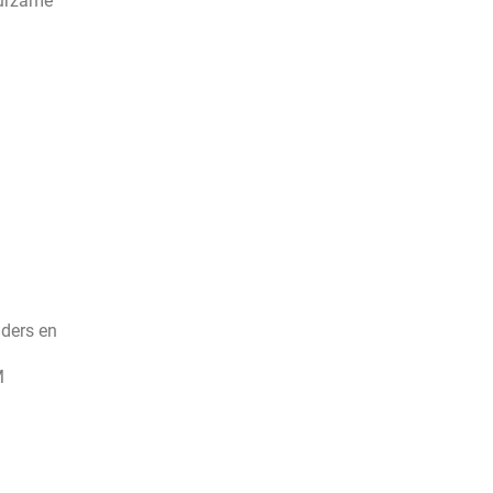
uurzame
uders en
M