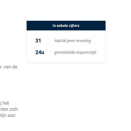
In enkele cijfers
31
Aantal jaren ervaring
24u
gemiddelde responstijd
e: van de
j het
hten zich
zijn aan