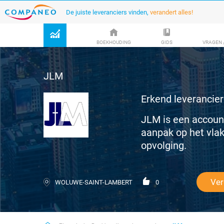
De juiste leveranciers vinden,
verandert alles!
BOEKHOUDING
GIDS
VRAGEN 
JLM
Erkend leverancier
JLM is een account
aanpak op het vlak
opvolging.
Ver
WOLUWE-SAINT-LAMBERT
0