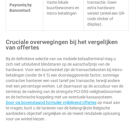
Vaste lokale
transactie. Geen
Payconiq by
buurtbewoners en
extra hardware
Bancontact
micro-betalingen
vereist (enkel een QR-
code sticker of
display).
Cruciale overwegingen bij het vergelijken
van offertes
Bij de definitieve selectie van uw mobiele betaalterminal mag u
zich niet uitsluitend blindstaren op de aanschafprijs van de
hardware. Voor een buurtwinkel zijn de transactiekosten bij micro-
betalingen (onder de € 5) een doorslaggevende factor; sommige
contracten hanteren een vast tarief per transactie, terwijl andere
met een percentage werken. Let daarnaast op de accuduur van de
terminal, de naleving van de strengste PCI-DSS veiligheidsnormen
en de technische koppeling met uw eventuele kassasysteem.
Door via bovenstaand formulier vrijblijvend offertes
op maat aan
te vragen, kunt u de tarieven van de belangrijkste Belgische
aanbieders objectief vergelijken en de meest rendabele oplossing
voor uw winkel kiezen.