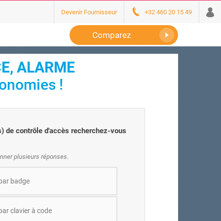
Devenir Fournisseur
+32 460 20 15 49
Comparez
CE, ALARME
conomies !
) de contrôle d'accès recherchez-vous
nner plusieurs réponses.
par badge
ar clavier à code