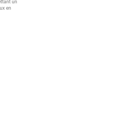
ttant un
aux en