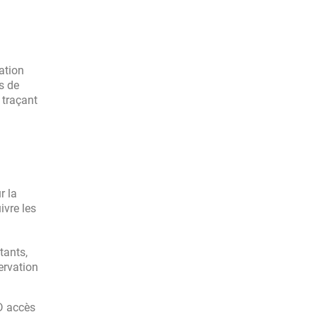
ation
es de
 traçant
r la
ivre les
tants,
ervation
D accès