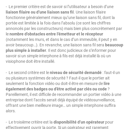
- Le premier critère est de savoir si l’utilisateur a besoin d’une
liaison filaire ou d’une liaison sans fil
. Une liaison filaire
fonctionne généralement mieux qu’une liaison sans fil, dont la
portée est limitée à la fois dans l’absolu (ce sont les chiffres
annoncés par les constructeurs) mais bien plus concrètement par
le
nombre d’obstacles entre l’émetteur et le récepteur
(notamment les murs, et dans le cas d’un immeuble, il peut y en
avoir beaucoup…). En revanche, une liaison sans fil sera
beaucoup
plus simple à installer
. Il est donc judicieux de s’informer pour
savoir si un simple interphone à fils est déjà installé là où un
visiophone doit être installé.
- Le second critère est le
niveau de sécurité demandé
: faut-il un
ou plusieurs systèmes de sécurité ? Faut-il que le portier ait
seulement la fonction vidéo ou doit-il être en mesure de
lire
également des badges ou d’être activé par clés ou code
?
Pareillement, il est difficile de recommander un portier vidéo à une
entreprise dont l’accès serait déjà équipé de vidéosurveillance,
offrant une bien meilleure image… un simple interphone suffira
alors.
- Le troisième critère est la
disponibilité d’un opérateur
pour
effectivement ouvrir la porte. Si un opérateur est rarement